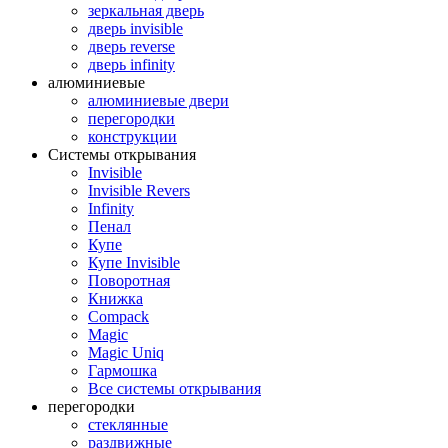
зеркальная дверь
дверь invisible
дверь reverse
дверь infinity
алюминиевые
алюминиевые двери
перегородки
конструкции
Системы открывания
Invisible
Invisible Revers
Infinity
Пенал
Купе
Купе Invisible
Поворотная
Книжка
Compack
Magic
Magic Uniq
Гармошка
Все системы открывания
перегородки
стеклянные
раздвижные