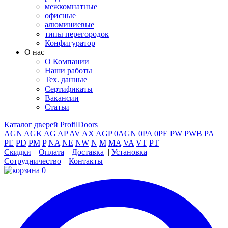
межкомнатные
офисные
алюминиевые
типы перегородок
Конфигуратор
О нас
О Компании
Наши работы
Тех. данные
Сертификаты
Вакансии
Статьи
Каталог дверей ProfilDoors
AGN
AGK
AG
AP
AV
AX
AGP
0AGN
0PA
0PE
PW
PWB
PA
PE
PD
PM
P
NA
NE
NW
N
M
MA
VA
VT
PT
Скидки
|
Оплата
|
Доставка
|
Установка
Сотрудничество
|
Контакты
0