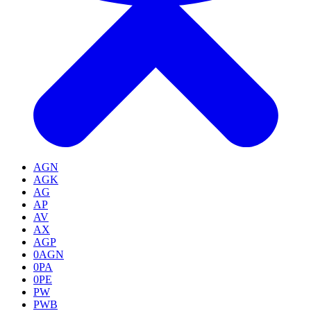
AGN
AGK
AG
AP
AV
AX
AGP
0AGN
0PA
0PE
PW
PWB