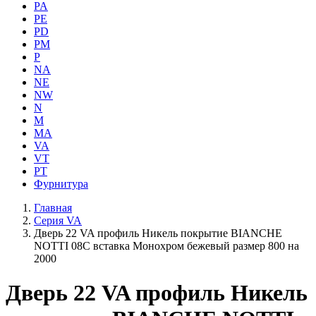
PA
PE
PD
PM
P
NA
NE
NW
N
M
MA
VA
VT
PT
Фурнитура
Главная
Серия VA
Дверь 22 VA профиль Никель покрытие BIANCHE
NOTTI 08C вставка Монохром бежевый размер 800 на
2000
Дверь 22 VA профиль Никель