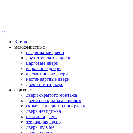
0
Каталог
межкомнатные
раздвижные двери
двухстворчатые двери
царговые двери
каркасные двери
алюминиевые двери
нестандартные двери
двери в интерьере
скрытые
двери скрытого монтажа
двери со скрытым коробом
скрытые двери под покраску
дверь невидимка
потайная дверь
зеркальная дверь
дверь invisible
дверь reverse