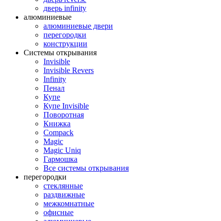
дверь infinity
алюминиевые
алюминиевые двери
перегородки
конструкции
Системы открывания
Invisible
Invisible Revers
Infinity
Пенал
Купе
Купе Invisible
Поворотная
Книжка
Compack
Magic
Magic Uniq
Гармошка
Все системы открывания
перегородки
стеклянные
раздвижные
межкомнатные
офисные