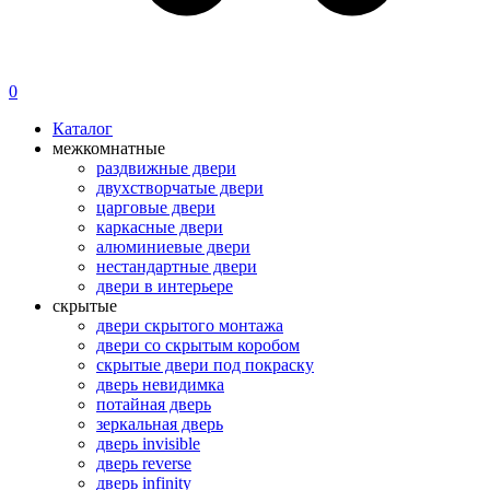
0
Каталог
межкомнатные
раздвижные двери
двухстворчатые двери
царговые двери
каркасные двери
алюминиевые двери
нестандартные двери
двери в интерьере
скрытые
двери скрытого монтажа
двери со скрытым коробом
скрытые двери под покраску
дверь невидимка
потайная дверь
зеркальная дверь
дверь invisible
дверь reverse
дверь infinity