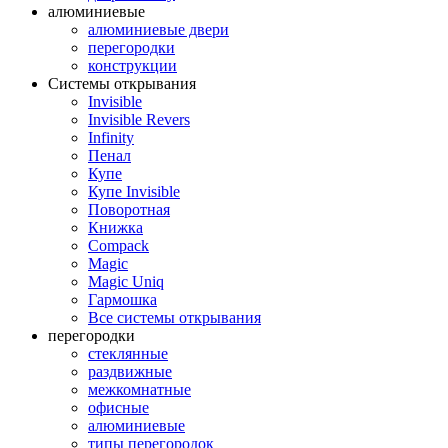
алюминиевые
алюминиевые двери
перегородки
конструкции
Системы открывания
Invisible
Invisible Revers
Infinity
Пенал
Купе
Купе Invisible
Поворотная
Книжка
Compack
Magic
Magic Uniq
Гармошка
Все системы открывания
перегородки
стеклянные
раздвижные
межкомнатные
офисные
алюминиевые
типы перегородок