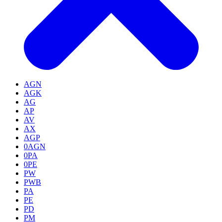
AGN
AGK
AG
AP
AV
AX
AGP
0AGN
0PA
0PE
PW
PWB
PA
PE
PD
PM