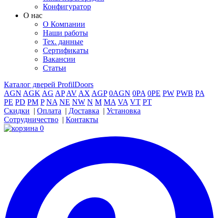
Конфигуратор
О нас
О Компании
Наши работы
Тех. данные
Сертификаты
Вакансии
Статьи
Каталог дверей ProfilDoors
AGN
AGK
AG
AP
AV
AX
AGP
0AGN
0PA
0PE
PW
PWB
PA
PE
PD
PM
P
NA
NE
NW
N
M
MA
VA
VT
PT
Скидки
|
Оплата
|
Доставка
|
Установка
Сотрудничество
|
Контакты
0