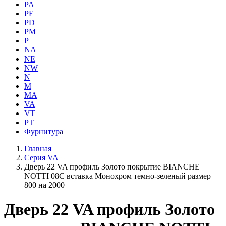
PA
PE
PD
PM
P
NA
NE
NW
N
M
MA
VA
VT
PT
Фурнитура
Главная
Серия VA
Дверь 22 VA профиль Золото покрытие BIANCHE
NOTTI 08C вставка Монохром темно-зеленый размер
800 на 2000
Дверь 22 VA профиль Золото