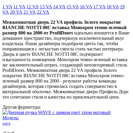
1 VA
11 VA
12 VA
13 VA
14 VA
15 VA
16 VA
17 VA
18 VA
19
VA
20 VA
21 VA
22 VA
Межкомнатная дверь 22 VA профиль Золото покрытие
BIANCHE NOTTI 08C вставка Монохром темно-зеленый
размер 800 на 2000 от ProfilDoors
идеально впишется в Ваше
домашнее пространство, подчеркнув исключительный вкус
владельца. Наши дизайнеры подобрали цвета так, чтобы
понравившаяся с легкостью смогла стать частью интерьера.
Дверь в цвете BIANCHE NOTTI 08C подчеркнет
изысканность помещения. Монохром темно-зеленый вставка
же заключительный штрих, создающий неповторимый стиль
ProfilDoors. Межкомнатная дверь 22 VA профиль Золото
покрытие BIANCHE NOTTI 08C вставка Монохром темно-
зеленый размер 800 на 2000 - результат работы команды
дизайнеров, которая стремилась создать совершенство в
материальной оболочке. Межкомнатные двери Профиль Дорс
это сочетание стиля и качества по привлекательной цене.
Другая фурнитура:
Модель:
WAVE