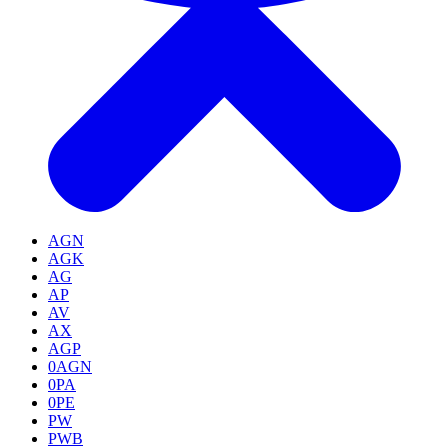
AGN
AGK
AG
AP
AV
AX
AGP
0AGN
0PA
0PE
PW
PWB