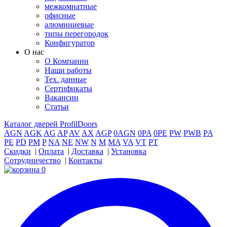
межкомнатные
офисные
алюминиевые
типы перегородок
Конфигуратор
О нас
О Компании
Наши работы
Тех. данные
Сертификаты
Вакансии
Статьи
Каталог дверей ProfilDoors
AGN
AGK
AG
AP
AV
AX
AGP
0AGN
0PA
0PE
PW
PWB
PA
PE
PD
PM
P
NA
NE
NW
N
M
MA
VA
VT
PT
Скидки
|
Оплата
|
Доставка
|
Установка
Сотрудничество
|
Контакты
0