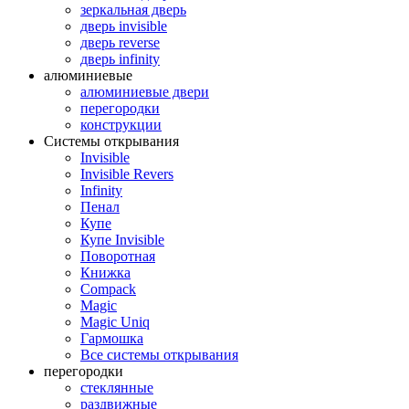
зеркальная дверь
дверь invisible
дверь reverse
дверь infinity
алюминиевые
алюминиевые двери
перегородки
конструкции
Системы открывания
Invisible
Invisible Revers
Infinity
Пенал
Купе
Купе Invisible
Поворотная
Книжка
Compack
Magic
Magic Uniq
Гармошка
Все системы открывания
перегородки
стеклянные
раздвижные