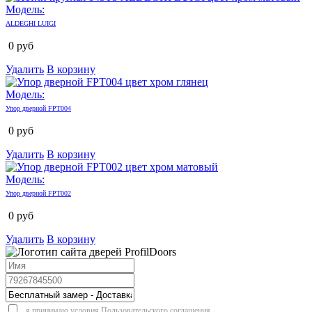
Модель:
ALDEGHI LUIGI
0
руб
Удалить
В корзину
Модель:
Упор дверной FPT004
0
руб
Удалить
В корзину
Модель:
Упор дверной FPT002
0
руб
Удалить
В корзину
я принимаю условия
Пользовательского соглашения