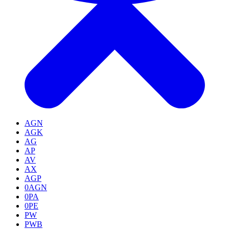
AGN
AGK
AG
AP
AV
AX
AGP
0AGN
0PA
0PE
PW
PWB