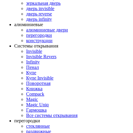
зеркальная дверь
дверь invisible
дверь reverse
дверь infinity
алюминиевые
алюминиевые двери
перегородки
конструкции
Системы открывания
Invisible
Invisible Revers
Infinity
Пенал
Купе
Купе Invisible
Поворотная
Книжка
Compack
Magic
Magic Uniq
Гармошка
Все системы открывания
перегородки
стеклянные
раздвижные