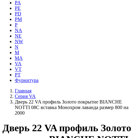
PA
PE
PD
PM
P
NA
NE
NW
N
M
MA
VA
VT
PT
Фурнитура
Главная
Серия VA
Дверь 22 VA профиль Золото покрытие BIANCHE
NOTTI 08C вставка Монохром лаванда размер 800 на
2000
Дверь 22 VA профиль Золото