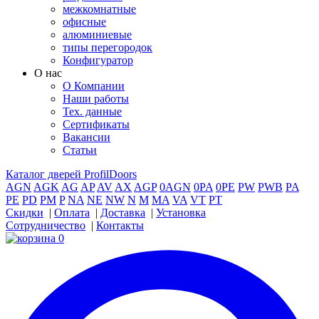
межкомнатные
офисные
алюминиевые
типы перегородок
Конфигуратор
О нас
О Компании
Наши работы
Тех. данные
Сертификаты
Вакансии
Статьи
Каталог дверей ProfilDoors
AGN
AGK
AG
AP
AV
AX
AGP
0AGN
0PA
0PE
PW
PWB
PA
PE
PD
PM
P
NA
NE
NW
N
M
MA
VA
VT
PT
Скидки
|
Оплата
|
Доставка
|
Установка
Сотрудничество
|
Контакты
0