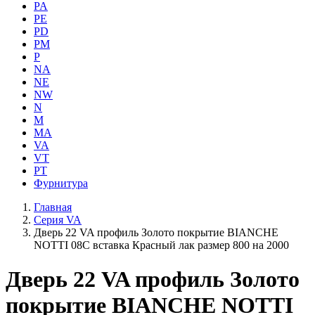
PA
PE
PD
PM
P
NA
NE
NW
N
M
MA
VA
VT
PT
Фурнитура
Главная
Серия VA
Дверь 22 VA профиль Золото покрытие BIANCHE
NOTTI 08C вставка Красный лак размер 800 на 2000
Дверь 22 VA профиль Золото
покрытие BIANCHE NOTTI