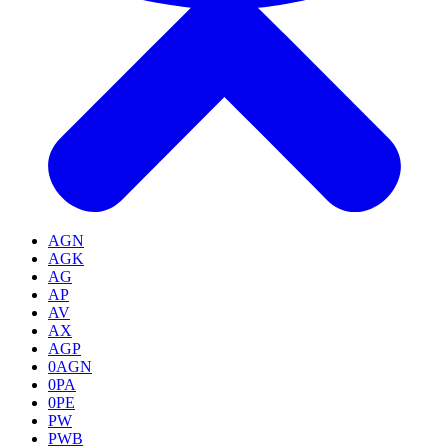
AGN
AGK
AG
AP
AV
AX
AGP
0AGN
0PA
0PE
PW
PWB