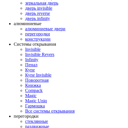
зеркальная дверь
дверь invisible
дверь reverse
дверь infinity
алюминиевые
алюминиевые двери
перегородки
конструкции
Системы открывания
Invisible
Invisible Revers
Infinity
Пенал
Купе
Купе Invisible
Поворотная
Книжка
Compack
Magic
Magic Uniq
Гармошка
Все системы открывания
перегородки
стеклянные
раздвижные