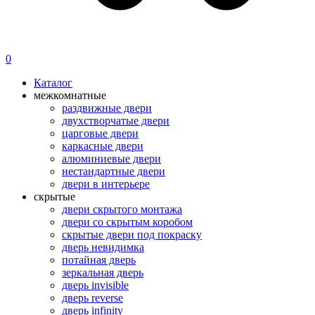
0
Каталог
межкомнатные
раздвижные двери
двухстворчатые двери
царговые двери
каркасные двери
алюминиевые двери
нестандартные двери
двери в интерьере
скрытые
двери скрытого монтажа
двери со скрытым коробом
скрытые двери под покраску
дверь невидимка
потайная дверь
зеркальная дверь
дверь invisible
дверь reverse
дверь infinity