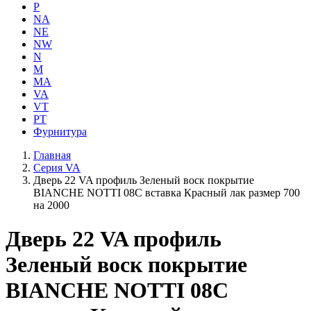
P
NA
NE
NW
N
M
MA
VA
VT
PT
Фурнитура
Главная
Серия VA
Дверь 22 VA профиль Зеленый воск покрытие
BIANCHE NOTTI 08C вставка Красный лак размер 700
на 2000
Дверь 22 VA профиль
Зеленый воск покрытие
BIANCHE NOTTI 08C