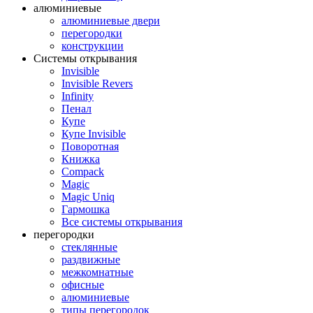
алюминиевые
алюминиевые двери
перегородки
конструкции
Системы открывания
Invisible
Invisible Revers
Infinity
Пенал
Купе
Купе Invisible
Поворотная
Книжка
Compack
Magic
Magic Uniq
Гармошка
Все системы открывания
перегородки
стеклянные
раздвижные
межкомнатные
офисные
алюминиевые
типы перегородок