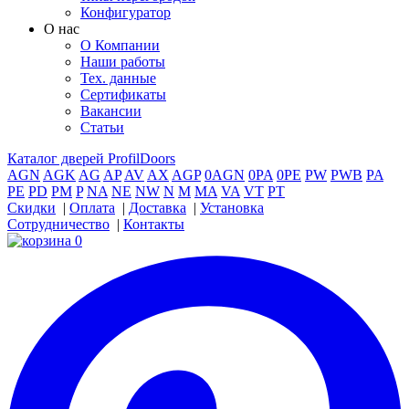
Конфигуратор
О нас
О Компании
Наши работы
Тех. данные
Сертификаты
Вакансии
Статьи
Каталог дверей ProfilDoors
AGN
AGK
AG
AP
AV
AX
AGP
0AGN
0PA
0PE
PW
PWB
PA
PE
PD
PM
P
NA
NE
NW
N
M
MA
VA
VT
PT
Скидки
|
Оплата
|
Доставка
|
Установка
Сотрудничество
|
Контакты
0