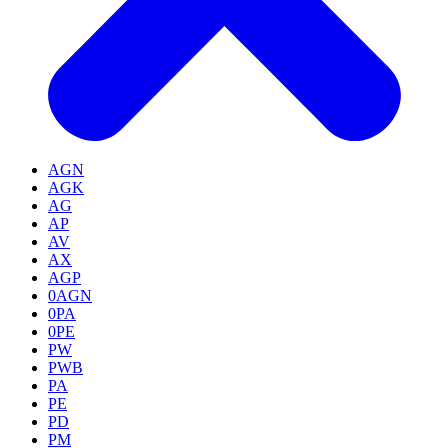
AGN
AGK
AG
AP
AV
AX
AGP
0AGN
0PA
0PE
PW
PWB
PA
PE
PD
PM