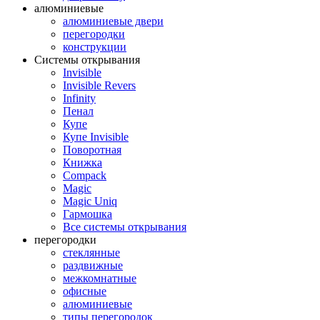
алюминиевые
алюминиевые двери
перегородки
конструкции
Системы открывания
Invisible
Invisible Revers
Infinity
Пенал
Купе
Купе Invisible
Поворотная
Книжка
Compack
Magic
Magic Uniq
Гармошка
Все системы открывания
перегородки
стеклянные
раздвижные
межкомнатные
офисные
алюминиевые
типы перегородок