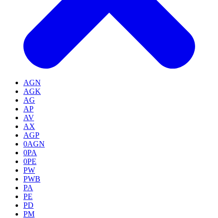
AGN
AGK
AG
AP
AV
AX
AGP
0AGN
0PA
0PE
PW
PWB
PA
PE
PD
PM