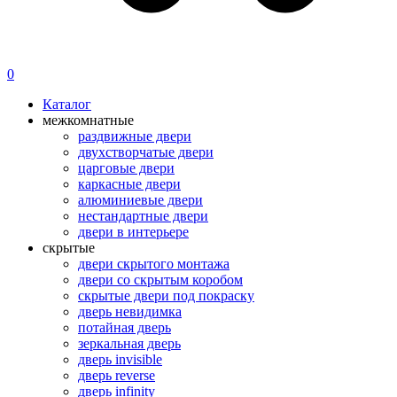
0
Каталог
межкомнатные
раздвижные двери
двухстворчатые двери
царговые двери
каркасные двери
алюминиевые двери
нестандартные двери
двери в интерьере
скрытые
двери скрытого монтажа
двери со скрытым коробом
скрытые двери под покраску
дверь невидимка
потайная дверь
зеркальная дверь
дверь invisible
дверь reverse
дверь infinity