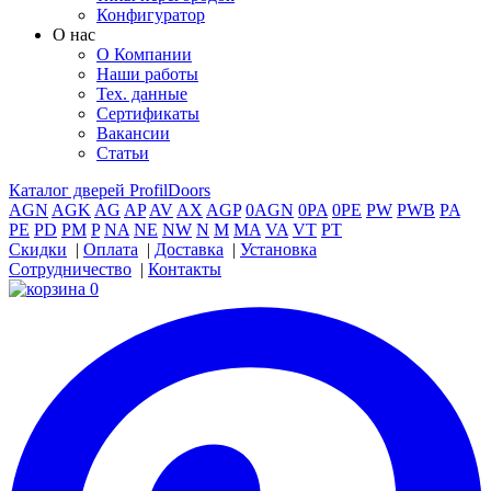
Конфигуратор
О нас
О Компании
Наши работы
Тех. данные
Сертификаты
Вакансии
Статьи
Каталог дверей ProfilDoors
AGN
AGK
AG
AP
AV
AX
AGP
0AGN
0PA
0PE
PW
PWB
PA
PE
PD
PM
P
NA
NE
NW
N
M
MA
VA
VT
PT
Скидки
|
Оплата
|
Доставка
|
Установка
Сотрудничество
|
Контакты
0