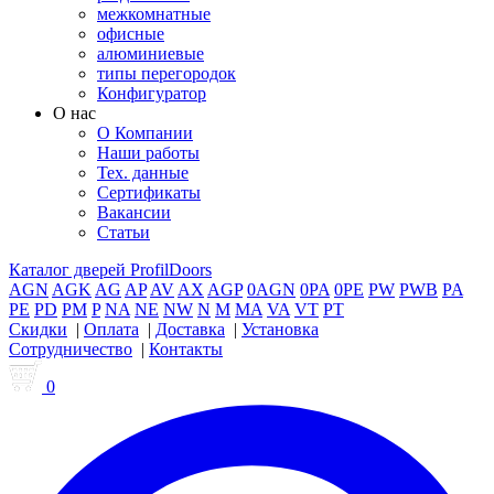
межкомнатные
офисные
алюминиевые
типы перегородок
Конфигуратор
О нас
О Компании
Наши работы
Тех. данные
Сертификаты
Вакансии
Статьи
Каталог дверей ProfilDoors
AGN
AGK
AG
AP
AV
AX
AGP
0AGN
0PA
0PE
PW
PWB
PA
PE
PD
PM
P
NA
NE
NW
N
M
MA
VA
VT
PT
Скидки
|
Оплата
|
Доставка
|
Установка
Сотрудничество
|
Контакты
0