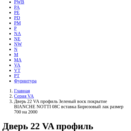
PWB
PA
PE
PD
PM
P
NA
NE
NW
N
M
MA
VA
VT
PT
Фурнитура
Главная
Серия VA
Дверь 22 VA профиль Зеленый воск покрытие
BIANCHE NOTTI 08C вставка Бирюзовый лак размер
700 на 2000
Дверь 22 VA профиль