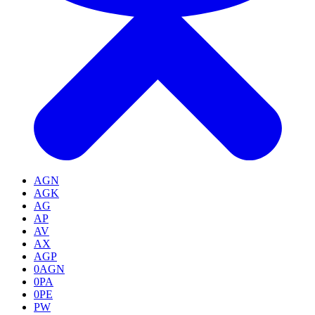
AGN
AGK
AG
AP
AV
AX
AGP
0AGN
0PA
0PE
PW