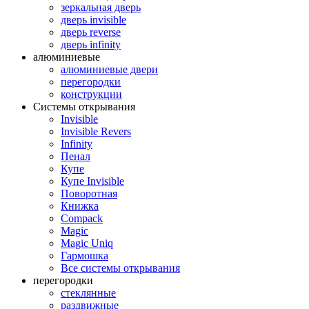
зеркальная дверь
дверь invisible
дверь reverse
дверь infinity
алюминиевые
алюминиевые двери
перегородки
конструкции
Системы открывания
Invisible
Invisible Revers
Infinity
Пенал
Купе
Купе Invisible
Поворотная
Книжка
Compack
Magic
Magic Uniq
Гармошка
Все системы открывания
перегородки
стеклянные
раздвижные