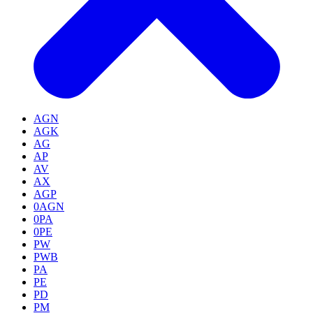
AGN
AGK
AG
AP
AV
AX
AGP
0AGN
0PA
0PE
PW
PWB
PA
PE
PD
PM