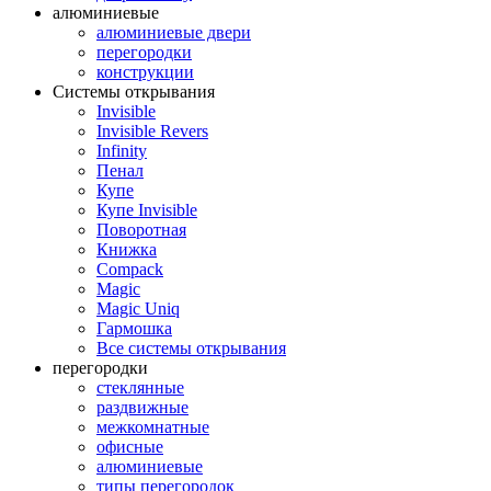
алюминиевые
алюминиевые двери
перегородки
конструкции
Системы открывания
Invisible
Invisible Revers
Infinity
Пенал
Купе
Купе Invisible
Поворотная
Книжка
Compack
Magic
Magic Uniq
Гармошка
Все системы открывания
перегородки
стеклянные
раздвижные
межкомнатные
офисные
алюминиевые
типы перегородок