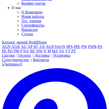
Конфигуратор
О нас
О Компании
Наши работы
Тех. данные
Сертификаты
Вакансии
Статьи
Каталог дверей ProfilDoors
AGN
AGK
AG
AP
AV
AX
AGP
0AGN
0PA
0PE
PW
PWB
PA
PE
PD
PM
P
NA
NE
NW
N
M
MA
VA
VT
PT
Скидки
|
Оплата
|
Доставка
|
Установка
Сотрудничество
|
Контакты
0