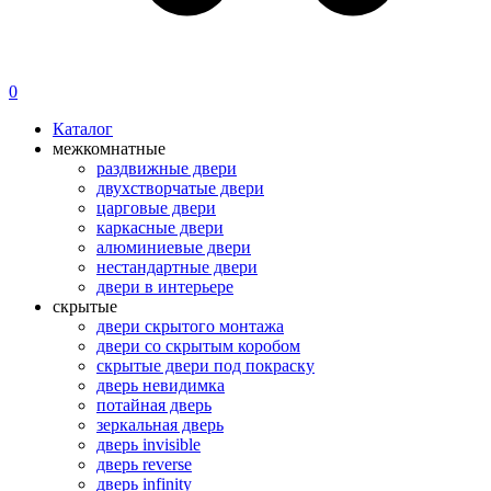
0
Каталог
межкомнатные
раздвижные двери
двухстворчатые двери
царговые двери
каркасные двери
алюминиевые двери
нестандартные двери
двери в интерьере
скрытые
двери скрытого монтажа
двери со скрытым коробом
скрытые двери под покраску
дверь невидимка
потайная дверь
зеркальная дверь
дверь invisible
дверь reverse
дверь infinity