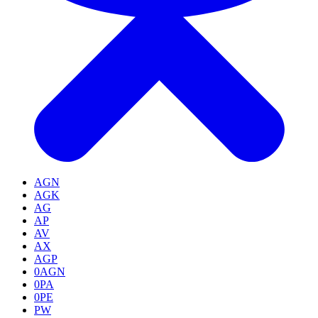
AGN
AGK
AG
AP
AV
AX
AGP
0AGN
0PA
0PE
PW