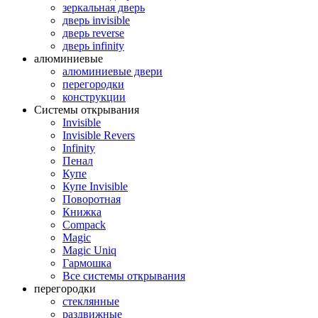
зеркальная дверь
дверь invisible
дверь reverse
дверь infinity
алюминиевые
алюминиевые двери
перегородки
конструкции
Системы открывания
Invisible
Invisible Revers
Infinity
Пенал
Купе
Купе Invisible
Поворотная
Книжка
Compack
Magic
Magic Uniq
Гармошка
Все системы открывания
перегородки
стеклянные
раздвижные