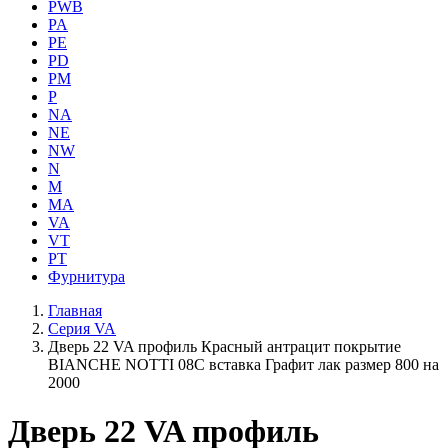
PWB
PA
PE
PD
PM
P
NA
NE
NW
N
M
MA
VA
VT
PT
Фурнитура
Главная
Серия VA
Дверь 22 VA профиль Красный антрацит покрытие
BIANCHE NOTTI 08C вставка Графит лак размер 800 на
2000
Дверь 22 VA профиль