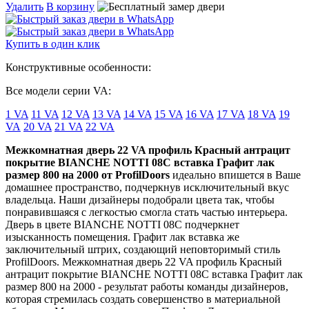
Удалить
В корзину
Купить в один клик
Конструктивные особенности:
Все модели серии VA:
1 VA
11 VA
12 VA
13 VA
14 VA
15 VA
16 VA
17 VA
18 VA
19
VA
20 VA
21 VA
22 VA
Межкомнатная дверь 22 VA профиль Красный антрацит
покрытие BIANCHE NOTTI 08C вставка Графит лак
размер 800 на 2000 от ProfilDoors
идеально впишется в Ваше
домашнее пространство, подчеркнув исключительный вкус
владельца. Наши дизайнеры подобрали цвета так, чтобы
понравившаяся с легкостью смогла стать частью интерьера.
Дверь в цвете BIANCHE NOTTI 08C подчеркнет
изысканность помещения. Графит лак вставка же
заключительный штрих, создающий неповторимый стиль
ProfilDoors. Межкомнатная дверь 22 VA профиль Красный
антрацит покрытие BIANCHE NOTTI 08C вставка Графит лак
размер 800 на 2000 - результат работы команды дизайнеров,
которая стремилась создать совершенство в материальной