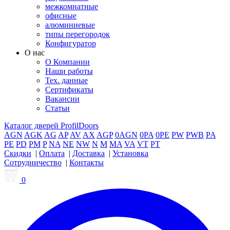
межкомнатные
офисные
алюминиевые
типы перегородок
Конфигуратор
О нас
О Компании
Наши работы
Тех. данные
Сертификаты
Вакансии
Статьи
Каталог дверей ProfilDoors
AGN
AGK
AG
AP
AV
AX
AGP
0AGN
0PA
0PE
PW
PWB
PA
PE
PD
PM
P
NA
NE
NW
N
M
MA
VA
VT
PT
Скидки
|
Оплата
|
Доставка
|
Установка
Сотрудничество
|
Контакты
0