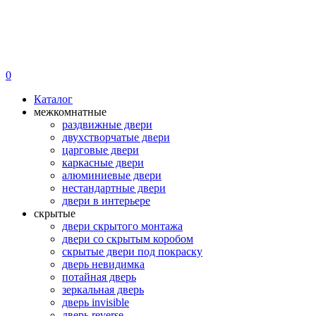
0
Каталог
межкомнатные
раздвижные двери
двухстворчатые двери
царговые двери
каркасные двери
алюминиевые двери
нестандартные двери
двери в интерьере
скрытые
двери скрытого монтажа
двери со скрытым коробом
скрытые двери под покраску
дверь невидимка
потайная дверь
зеркальная дверь
дверь invisible
дверь reverse