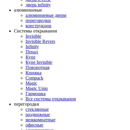
дверь infinity
алюминиевые
алюминиевые двери
перегородки
конструкции
Системы открывания
Invisible
Invisible Revers
Infinity
Пенал
Купе
Купе Invisible
Поворотная
Книжка
Compack
Magic
Magic Uniq
Гармошка
Все системы открывания
перегородки
стеклянные
раздвижные
межкомнатные
офисные