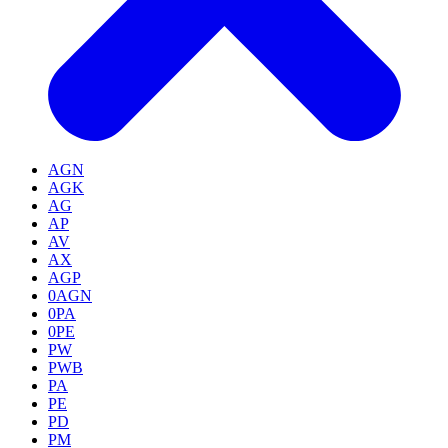
AGN
AGK
AG
AP
AV
AX
AGP
0AGN
0PA
0PE
PW
PWB
PA
PE
PD
PM