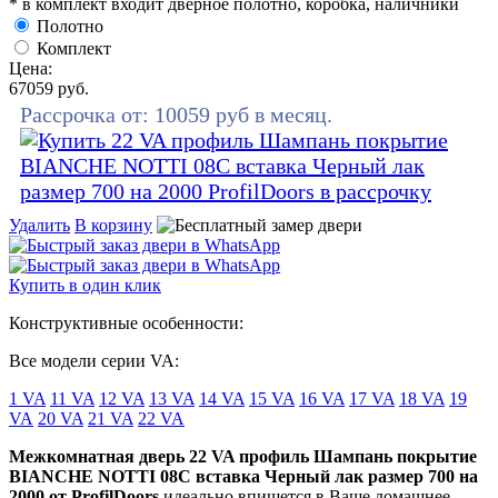
* в комплект входит дверное полотно, коробка, наличники
Полотно
Комплект
Цена:
67059
руб.
Рассрочка от:
10059
руб в месяц.
Удалить
В корзину
Купить в один клик
Конструктивные особенности:
Все модели серии VA:
1 VA
11 VA
12 VA
13 VA
14 VA
15 VA
16 VA
17 VA
18 VA
19
VA
20 VA
21 VA
22 VA
Межкомнатная дверь 22 VA профиль Шампань покрытие
BIANCHE NOTTI 08C вставка Черный лак размер 700 на
2000 от ProfilDoors
идеально впишется в Ваше домашнее