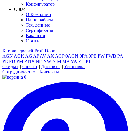
Конфигуратор
О нас
О Компании
Наши работы
Тех. данные
Сертификаты
Вакансии
Статьи
Каталог дверей ProfilDoors
AGN
AGK
AG
AP
AV
AX
AGP
0AGN
0PA
0PE
PW
PWB
PA
PE
PD
PM
P
NA
NE
NW
N
M
MA
VA
VT
PT
Скидки
|
Оплата
|
Доставка
|
Установка
Сотрудничество
|
Контакты
0