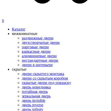
0
Каталог
межкомнатные
раздвижные двери
двухстворчатые двери
царговые двери
каркасные двери
алюминиевые двери
нестандартные двери
двери в интерьере
скрытые
двери скрытого монтажа
двери со скрытым коробом
скрытые двери под покраску
дверь невидимка
потайная дверь
зеркальная дверь
дверь invisible
дверь reverse
дверь infinity