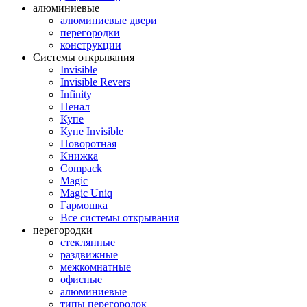
алюминиевые
алюминиевые двери
перегородки
конструкции
Системы открывания
Invisible
Invisible Revers
Infinity
Пенал
Купе
Купе Invisible
Поворотная
Книжка
Compack
Magic
Magic Uniq
Гармошка
Все системы открывания
перегородки
стеклянные
раздвижные
межкомнатные
офисные
алюминиевые
типы перегородок