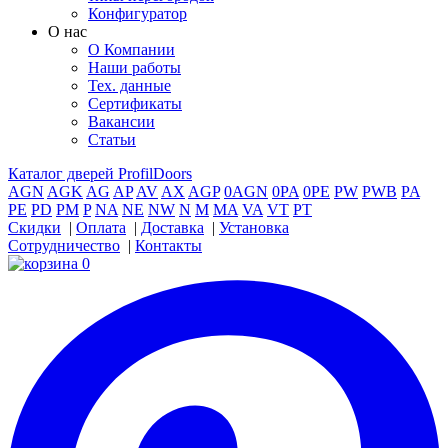
Конфигуратор
О нас
О Компании
Наши работы
Тех. данные
Сертификаты
Вакансии
Статьи
Каталог дверей ProfilDoors
AGN
AGK
AG
AP
AV
AX
AGP
0AGN
0PA
0PE
PW
PWB
PA
PE
PD
PM
P
NA
NE
NW
N
M
MA
VA
VT
PT
Скидки
|
Оплата
|
Доставка
|
Установка
Сотрудничество
|
Контакты
0