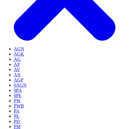
AGN
AGK
AG
AP
AV
AX
AGP
0AGN
0PA
0PE
PW
PWB
PA
PE
PD
PM