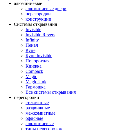
алюминиевые
алюминиевые двери
перегородки
конструкции
Системы открывания
Invisible
Invisible Revers
Infinity
Пенал
Купе
Купе Invisible
Поворотная
Книжка
Compack
Magic
Magic Uniq
Гармошка
Все системы открывания
перегородки
стеклянные
раздвижные
межкомнатные
офисные
алюминиевые
типы перегородок