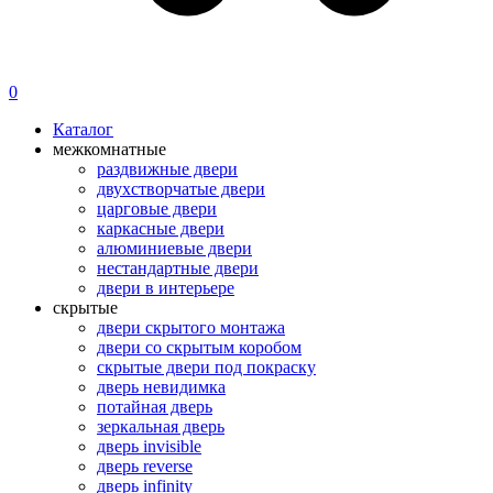
0
Каталог
межкомнатные
раздвижные двери
двухстворчатые двери
царговые двери
каркасные двери
алюминиевые двери
нестандартные двери
двери в интерьере
скрытые
двери скрытого монтажа
двери со скрытым коробом
скрытые двери под покраску
дверь невидимка
потайная дверь
зеркальная дверь
дверь invisible
дверь reverse
дверь infinity