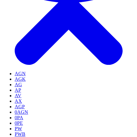
AGN
AGK
AG
AP
AV
AX
AGP
0AGN
0PA
0PE
PW
PWB