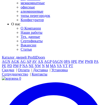
межкомнатные
офисные
алюминиевые
типы перегородок
Конфигуратор
О нас
О Компании
Наши работы
Тех. данные
Сертификаты
Вакансии
Статьи
Каталог дверей ProfilDoors
AGN
AGK
AG
AP
AV
AX
AGP
0AGN
0PA
0PE
PW
PWB
PA
PE
PD
PM
P
NA
NE
NW
N
M
MA
VA
VT
PT
Скидки
|
Оплата
|
Доставка
|
Установка
Сотрудничество
|
Контакты
0