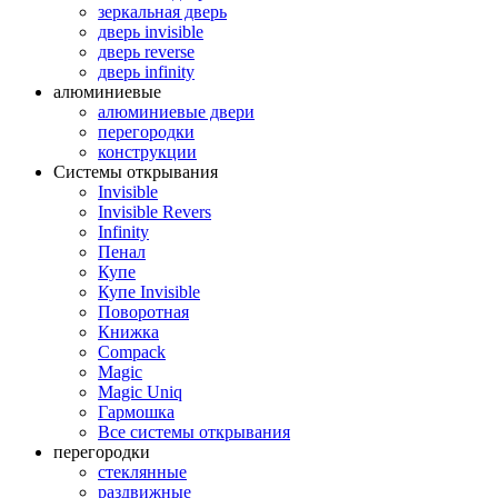
зеркальная дверь
дверь invisible
дверь reverse
дверь infinity
алюминиевые
алюминиевые двери
перегородки
конструкции
Системы открывания
Invisible
Invisible Revers
Infinity
Пенал
Купе
Купе Invisible
Поворотная
Книжка
Compack
Magic
Magic Uniq
Гармошка
Все системы открывания
перегородки
стеклянные
раздвижные