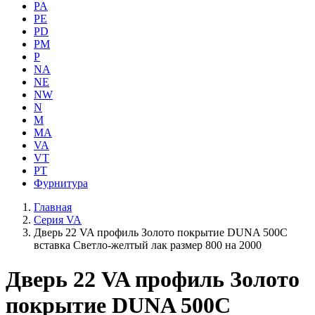
PA
PE
PD
PM
P
NA
NE
NW
N
M
MA
VA
VT
PT
Фурнитура
Главная
Серия VA
Дверь 22 VA профиль Золото покрытие DUNA 500C
вставка Светло-желтый лак размер 800 на 2000
Дверь 22 VA профиль Золото
покрытие DUNA 500C