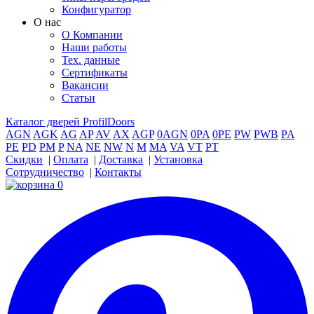
Конфигуратор
О нас
О Компании
Наши работы
Тех. данные
Сертификаты
Вакансии
Статьи
Каталог дверей ProfilDoors
AGN
AGK
AG
AP
AV
AX
AGP
0AGN
0PA
0PE
PW
PWB
PA
PE
PD
PM
P
NA
NE
NW
N
M
MA
VA
VT
PT
Скидки
|
Оплата
|
Доставка
|
Установка
Сотрудничество
|
Контакты
0