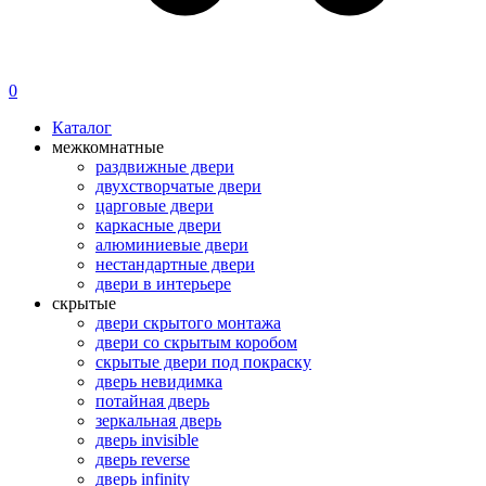
0
Каталог
межкомнатные
раздвижные двери
двухстворчатые двери
царговые двери
каркасные двери
алюминиевые двери
нестандартные двери
двери в интерьере
скрытые
двери скрытого монтажа
двери со скрытым коробом
скрытые двери под покраску
дверь невидимка
потайная дверь
зеркальная дверь
дверь invisible
дверь reverse
дверь infinity