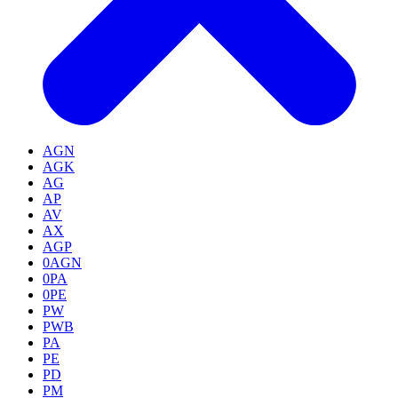
AGN
AGK
AG
AP
AV
AX
AGP
0AGN
0PA
0PE
PW
PWB
PA
PE
PD
PM