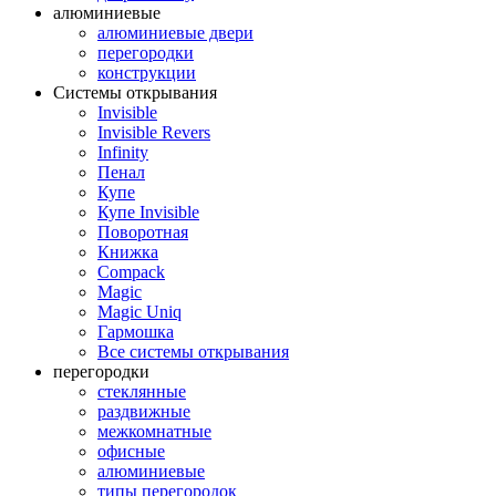
алюминиевые
алюминиевые двери
перегородки
конструкции
Системы открывания
Invisible
Invisible Revers
Infinity
Пенал
Купе
Купе Invisible
Поворотная
Книжка
Compack
Magic
Magic Uniq
Гармошка
Все системы открывания
перегородки
стеклянные
раздвижные
межкомнатные
офисные
алюминиевые
типы перегородок