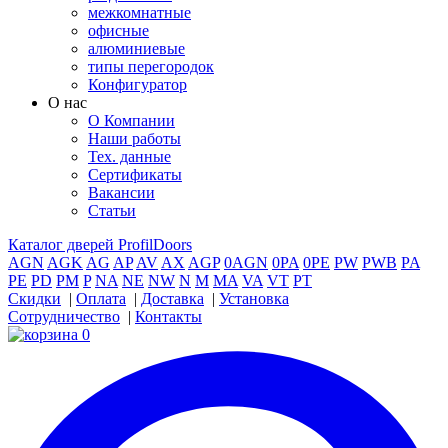
межкомнатные
офисные
алюминиевые
типы перегородок
Конфигуратор
О нас
О Компании
Наши работы
Тех. данные
Сертификаты
Вакансии
Статьи
Каталог дверей ProfilDoors
AGN
AGK
AG
AP
AV
AX
AGP
0AGN
0PA
0PE
PW
PWB
PA
PE
PD
PM
P
NA
NE
NW
N
M
MA
VA
VT
PT
Скидки
|
Оплата
|
Доставка
|
Установка
Сотрудничество
|
Контакты
0