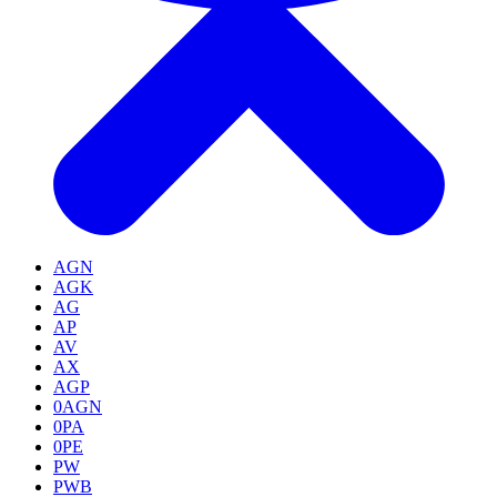
AGN
AGK
AG
AP
AV
AX
AGP
0AGN
0PA
0PE
PW
PWB