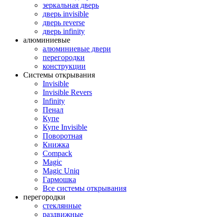
зеркальная дверь
дверь invisible
дверь reverse
дверь infinity
алюминиевые
алюминиевые двери
перегородки
конструкции
Системы открывания
Invisible
Invisible Revers
Infinity
Пенал
Купе
Купе Invisible
Поворотная
Книжка
Compack
Magic
Magic Uniq
Гармошка
Все системы открывания
перегородки
стеклянные
раздвижные