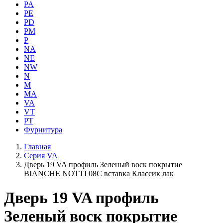
PA
PE
PD
PM
P
NA
NE
NW
N
M
MA
VA
VT
PT
Фурнитура
Главная
Серия VA
Дверь 19 VA профиль Зеленый воск покрытие
BIANCHE NOTTI 08C вставка Классик лак
Дверь 19 VA профиль
Зеленый воск покрытие