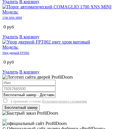
Удалить
В корзину
Модель:
1700 XNS MINI
0
руб
Удалить
В корзину
Модель:
Упор дверной FPT002
0
руб
Удалить
В корзину
я принимаю условия
Пользовательского соглашения
© Официальный сайт дилера фабрики «ProfilDoors»