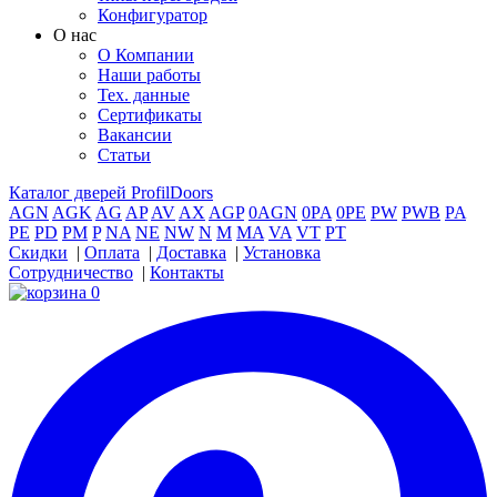
Конфигуратор
О нас
О Компании
Наши работы
Тех. данные
Сертификаты
Вакансии
Статьи
Каталог дверей ProfilDoors
AGN
AGK
AG
AP
AV
AX
AGP
0AGN
0PA
0PE
PW
PWB
PA
PE
PD
PM
P
NA
NE
NW
N
M
MA
VA
VT
PT
Скидки
|
Оплата
|
Доставка
|
Установка
Сотрудничество
|
Контакты
0