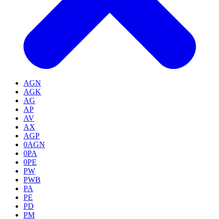
AGN
AGK
AG
AP
AV
AX
AGP
0AGN
0PA
0PE
PW
PWB
PA
PE
PD
PM