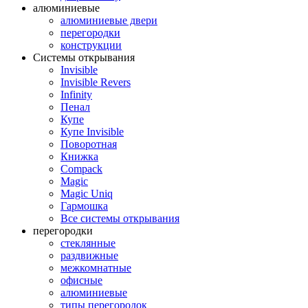
алюминиевые
алюминиевые двери
перегородки
конструкции
Системы открывания
Invisible
Invisible Revers
Infinity
Пенал
Купе
Купе Invisible
Поворотная
Книжка
Compack
Magic
Magic Uniq
Гармошка
Все системы открывания
перегородки
стеклянные
раздвижные
межкомнатные
офисные
алюминиевые
типы перегородок