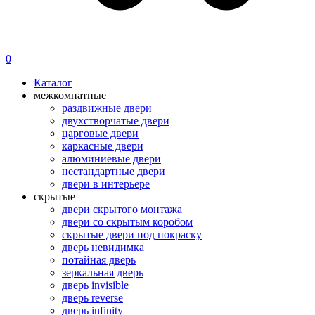
0
Каталог
межкомнатные
раздвижные двери
двухстворчатые двери
царговые двери
каркасные двери
алюминиевые двери
нестандартные двери
двери в интерьере
скрытые
двери скрытого монтажа
двери со скрытым коробом
скрытые двери под покраску
дверь невидимка
потайная дверь
зеркальная дверь
дверь invisible
дверь reverse
дверь infinity