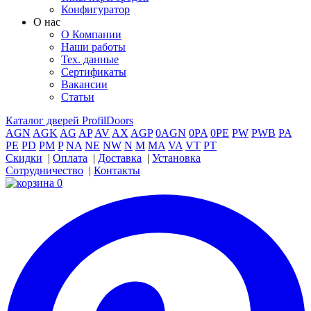
Конфигуратор
О нас
О Компании
Наши работы
Тех. данные
Сертификаты
Вакансии
Статьи
Каталог дверей ProfilDoors
AGN
AGK
AG
AP
AV
AX
AGP
0AGN
0PA
0PE
PW
PWB
PA
PE
PD
PM
P
NA
NE
NW
N
M
MA
VA
VT
PT
Скидки
|
Оплата
|
Доставка
|
Установка
Сотрудничество
|
Контакты
0