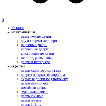
0
Каталог
межкомнатные
раздвижные двери
двухстворчатые двери
царговые двери
каркасные двери
алюминиевые двери
нестандартные двери
двери в интерьере
скрытые
двери скрытого монтажа
двери со скрытым коробом
скрытые двери под покраску
дверь невидимка
потайная дверь
зеркальная дверь
дверь invisible
дверь reverse
дверь infinity