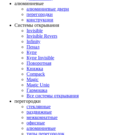
алюминиевые
алюминиевые двери
перегородки
конструкции
Системы открывания
Invisible
Invisible Revers
Infinity
Пенал
Купе
Купе Invisible
Поворотная
Книжка
Compack
Magic
Magic Uniq
Гармошка
Все системы открывания
перегородки
стеклянные
раздвижные
межкомнатные
офисные
алюминиевые
типы перегородок