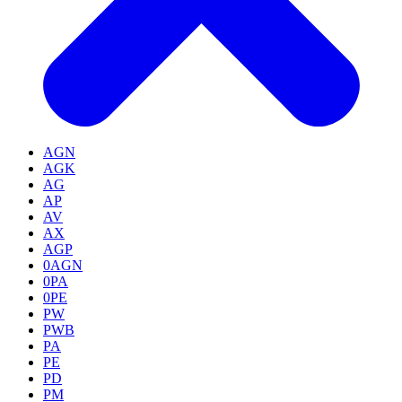
AGN
AGK
AG
AP
AV
AX
AGP
0AGN
0PA
0PE
PW
PWB
PA
PE
PD
PM