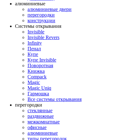
алюминиевые
алюминиевые двери
перегородки
конструкции
Системы открывания
Invisible
Invisible Revers
Infinity
Пенал
Купе
Купе Invisible
Поворотная
Книжка
Compack
Magic
Magic Uniq
Гармошка
Все системы открывания
перегородки
стеклянные
раздвижные
межкомнатные
офисные
алюминиевые
типы перегородок