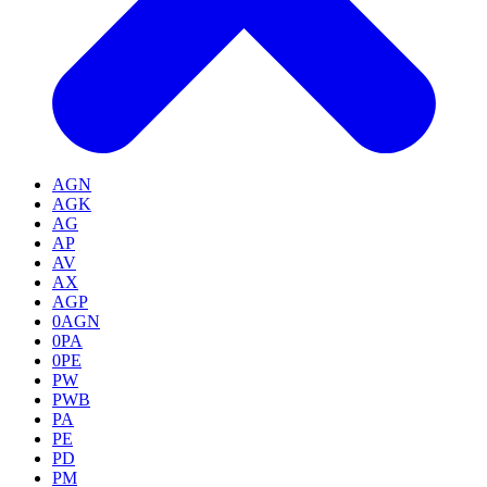
AGN
AGK
AG
AP
AV
AX
AGP
0AGN
0PA
0PE
PW
PWB
PA
PE
PD
PM