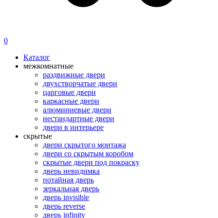
0
Каталог
межкомнатные
раздвижные двери
двухстворчатые двери
царговые двери
каркасные двери
алюминиевые двери
нестандартные двери
двери в интерьере
скрытые
двери скрытого монтажа
двери со скрытым коробом
скрытые двери под покраску
дверь невидимка
потайная дверь
зеркальная дверь
дверь invisible
дверь reverse
дверь infinity