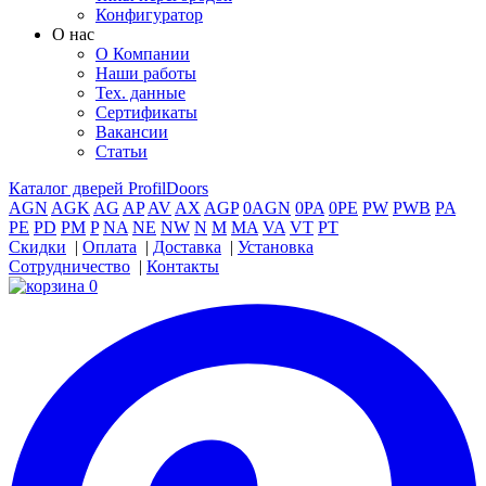
Конфигуратор
О нас
О Компании
Наши работы
Тех. данные
Сертификаты
Вакансии
Статьи
Каталог дверей ProfilDoors
AGN
AGK
AG
AP
AV
AX
AGP
0AGN
0PA
0PE
PW
PWB
PA
PE
PD
PM
P
NA
NE
NW
N
M
MA
VA
VT
PT
Скидки
|
Оплата
|
Доставка
|
Установка
Сотрудничество
|
Контакты
0