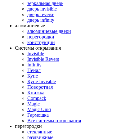
зеркальная дверь
дверь invisible
дверь reverse
дверь infinity
алюминиевые
алюминиевые двери
перегородки
конструкции
Системы открывания
Invisible
Invisible Revers
Infinity
Пенал
Купе
Купе Invisible
Поворотная
Книжка
Compack
Magic
Magic Uniq
Гармошка
Все системы открывания
перегородки
стеклянные
раздвижные