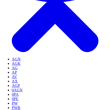
AGN
AGK
AG
AP
AV
AX
AGP
0AGN
0PA
0PE
PW
PWB