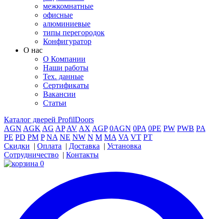
межкомнатные
офисные
алюминиевые
типы перегородок
Конфигуратор
О нас
О Компании
Наши работы
Тех. данные
Сертификаты
Вакансии
Статьи
Каталог дверей ProfilDoors
AGN
AGK
AG
AP
AV
AX
AGP
0AGN
0PA
0PE
PW
PWB
PA
PE
PD
PM
P
NA
NE
NW
N
M
MA
VA
VT
PT
Скидки
|
Оплата
|
Доставка
|
Установка
Сотрудничество
|
Контакты
0