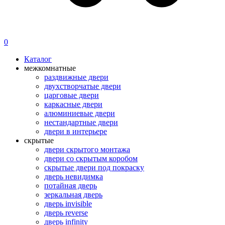
0
Каталог
межкомнатные
раздвижные двери
двухстворчатые двери
царговые двери
каркасные двери
алюминиевые двери
нестандартные двери
двери в интерьере
скрытые
двери скрытого монтажа
двери со скрытым коробом
скрытые двери под покраску
дверь невидимка
потайная дверь
зеркальная дверь
дверь invisible
дверь reverse
дверь infinity