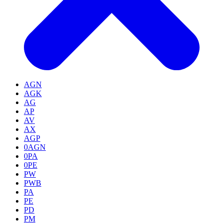
AGN
AGK
AG
AP
AV
AX
AGP
0AGN
0PA
0PE
PW
PWB
PA
PE
PD
PM