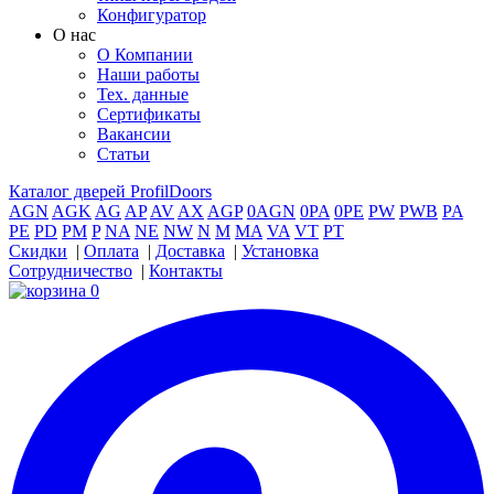
Конфигуратор
О нас
О Компании
Наши работы
Тех. данные
Сертификаты
Вакансии
Статьи
Каталог дверей ProfilDoors
AGN
AGK
AG
AP
AV
AX
AGP
0AGN
0PA
0PE
PW
PWB
PA
PE
PD
PM
P
NA
NE
NW
N
M
MA
VA
VT
PT
Скидки
|
Оплата
|
Доставка
|
Установка
Сотрудничество
|
Контакты
0