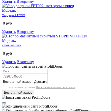
Удалить
В корзину
Модель:
Упор дверной FPT002
0
руб
Удалить
В корзину
Модель:
STOPPINO OPEN
0
руб
Удалить
В корзину
я принимаю условия
Пользовательского соглашения
© Официальный сайт дилера фабрики «ProfilDoors»