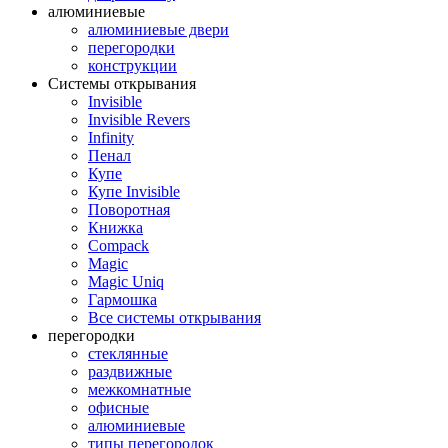
алюминиевые
алюминиевые двери
перегородки
конструкции
Системы открывания
Invisible
Invisible Revers
Infinity
Пенал
Купе
Купе Invisible
Поворотная
Книжка
Compack
Magic
Magic Uniq
Гармошка
Все системы открывания
перегородки
стеклянные
раздвижные
межкомнатные
офисные
алюминиевые
типы перегородок