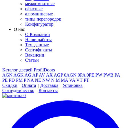
межкомнатные
офисные
алюминиевые
типы перегородок
Конфигуратор
О нас
О Компании
Наши работы
Тех. данные
Сертификаты
Вакансии
Статьи
Каталог дверей ProfilDoors
AGN
AGK
AG
AP
AV
AX
AGP
0AGN
0PA
0PE
PW
PWB
PA
PE
PD
PM
P
NA
NE
NW
N
M
MA
VA
VT
PT
Скидки
|
Оплата
|
Доставка
|
Установка
Сотрудничество
|
Контакты
0