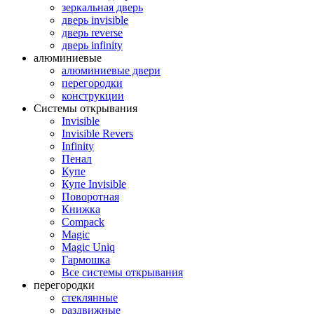
зеркальная дверь
дверь invisible
дверь reverse
дверь infinity
алюминиевые
алюминиевые двери
перегородки
конструкции
Системы открывания
Invisible
Invisible Revers
Infinity
Пенал
Купе
Купе Invisible
Поворотная
Книжка
Compack
Magic
Magic Uniq
Гармошка
Все системы открывания
перегородки
стеклянные
раздвижные