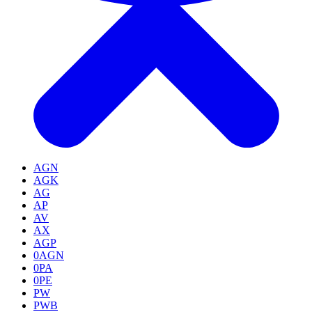
AGN
AGK
AG
AP
AV
AX
AGP
0AGN
0PA
0PE
PW
PWB