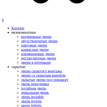
0
Каталог
межкомнатные
раздвижные двери
двухстворчатые двери
царговые двери
каркасные двери
алюминиевые двери
нестандартные двери
двери в интерьере
скрытые
двери скрытого монтажа
двери со скрытым коробом
скрытые двери под покраску
дверь невидимка
потайная дверь
зеркальная дверь
дверь invisible
дверь reverse
дверь infinity