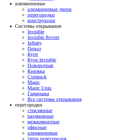
алюминиевые
алюминиевые двери
перегородки
конструкции
Системы открывания
Invisible
Invisible Revers
Infinity
Пенал
Купе
Купе Invisible
Поворотная
Книжка
Compack
Magic
Magic Uniq
Гармошка
Все системы открывания
перегородки
стеклянные
раздвижные
межкомнатные
офисные
алюминиевые
типы перегородок