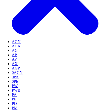
AGN
AGK
AG
AP
AV
AX
AGP
0AGN
0PA
0PE
PW
PWB
PA
PE
PD
PM