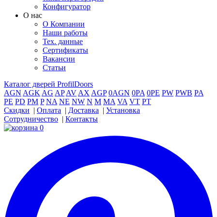
Конфигуратор
О нас
О Компании
Наши работы
Тех. данные
Сертификаты
Вакансии
Статьи
Каталог дверей ProfilDoors
AGN
AGK
AG
AP
AV
AX
AGP
0AGN
0PA
0PE
PW
PWB
PA
PE
PD
PM
P
NA
NE
NW
N
M
MA
VA
VT
PT
Скидки
|
Оплата
|
Доставка
|
Установка
Сотрудничество
|
Контакты
0