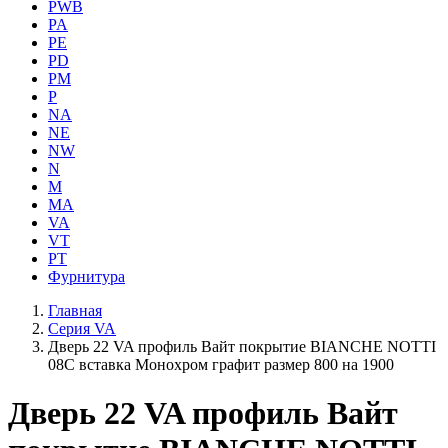
PWB
PA
PE
PD
PM
P
NA
NE
NW
N
M
MA
VA
VT
PT
Фурнитура
Главная
Серия VA
Дверь 22 VA профиль Вайт покрытие BIANCHE NOTTI
08C вставка Монохром графит размер 800 на 1900
Дверь 22 VA профиль Вайт