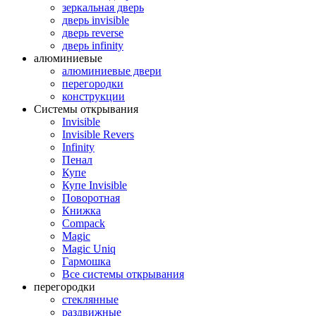
зеркальная дверь
дверь invisible
дверь reverse
дверь infinity
алюминиевые
алюминиевые двери
перегородки
конструкции
Системы открывания
Invisible
Invisible Revers
Infinity
Пенал
Купе
Купе Invisible
Поворотная
Книжка
Compack
Magic
Magic Uniq
Гармошка
Все системы открывания
перегородки
стеклянные
раздвижные