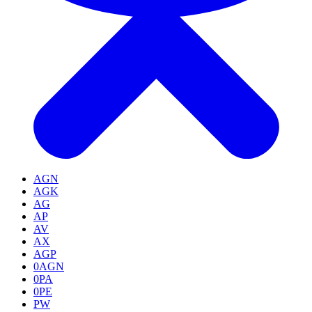
AGN
AGK
AG
AP
AV
AX
AGP
0AGN
0PA
0PE
PW