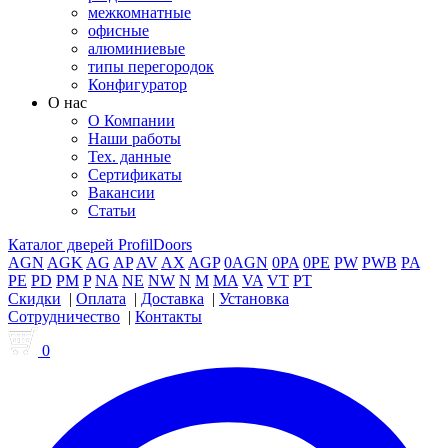
межкомнатные
офисные
алюминиевые
типы перегородок
Конфигуратор
О нас
О Компании
Наши работы
Тех. данные
Сертификаты
Вакансии
Статьи
Каталог дверей ProfilDoors
AGN
AGK
AG
AP
AV
AX
AGP
0AGN
0PA
0PE
PW
PWB
PA
PE
PD
PM
P
NA
NE
NW
N
M
MA
VA
VT
PT
Скидки
|
Оплата
|
Доставка
|
Установка
Сотрудничество
|
Контакты
0