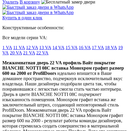
Удалить
В корзину
Купить в один клик
Конструктивные особенности:
Все модели серии VA:
1 VA
11 VA
12 VA
13 VA
14 VA
15 VA
16 VA
17 VA
18 VA
19
VA
20 VA
21 VA
22 VA
Межкомнатная дверь 22 VA профиль Вайт покрытие
BIANCHE NOTTI 08C вставка Монохром графит размер
600 на 2000 от ProfilDoors
идеально впишется в Ваше
домашнее пространство, подчеркнув исключительный вкус
владельца. Наши дизайнеры подобрали цвета так, чтобы
понравившаяся с легкостью смогла стать частью интерьера.
Дверь в цвете BIANCHE NOTTI 08C подчеркнет
изысканность помещения. Монохром графит вставка же
заключительный штрих, создающий неповторимый стиль
ProfilDoors. Межкомнатная дверь 22 VA профиль Вайт
покрытие BIANCHE NOTTI 08C вставка Монохром графит
размер 600 на 2000 - результат работы команды дизайнеров,
которая стремилась создать совершенство в материальной