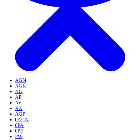
AGN
AGK
AG
AP
AV
AX
AGP
0AGN
0PA
0PE
PW