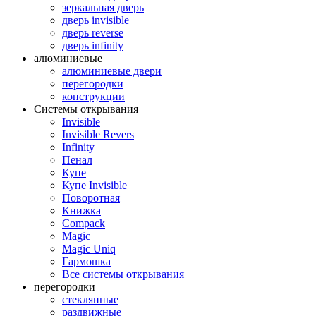
зеркальная дверь
дверь invisible
дверь reverse
дверь infinity
алюминиевые
алюминиевые двери
перегородки
конструкции
Системы открывания
Invisible
Invisible Revers
Infinity
Пенал
Купе
Купе Invisible
Поворотная
Книжка
Compack
Magic
Magic Uniq
Гармошка
Все системы открывания
перегородки
стеклянные
раздвижные