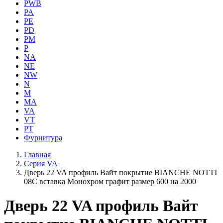
PWB
PA
PE
PD
PM
P
NA
NE
NW
N
M
MA
VA
VT
PT
Фурнитура
Главная
Серия VA
Дверь 22 VA профиль Вайт покрытие BIANCHE NOTTI
08C вставка Монохром графит размер 600 на 2000
Дверь 22 VA профиль Вайт