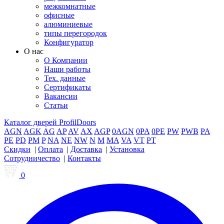
межкомнатные
офисные
алюминиевые
типы перегородок
Конфигуратор
О нас
О Компании
Наши работы
Тех. данные
Сертификаты
Вакансии
Статьи
Каталог дверей ProfilDoors
AGN
AGK
AG
AP
AV
AX
AGP
0AGN
0PA
0PE
PW
PWB
PA
PE
PD
PM
P
NA
NE
NW
N
M
MA
VA
VT
PT
Скидки
|
Оплата
|
Доставка
|
Установка
Сотрудничество
|
Контакты
0