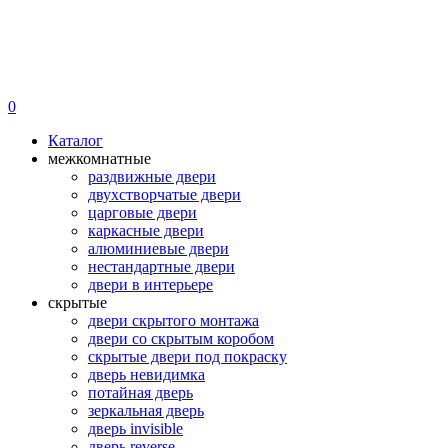
0
Каталог
межкомнатные
раздвижные двери
двухстворчатые двери
царговые двери
каркасные двери
алюминиевые двери
нестандартные двери
двери в интерьере
скрытые
двери скрытого монтажа
двери со скрытым коробом
скрытые двери под покраску
дверь невидимка
потайная дверь
зеркальная дверь
дверь invisible
дверь reverse