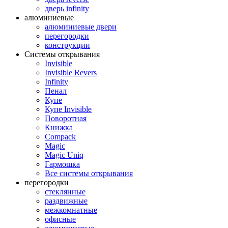
дверь infinity
алюминиевые
алюминиевые двери
перегородки
конструкции
Системы открывания
Invisible
Invisible Revers
Infinity
Пенал
Купе
Купе Invisible
Поворотная
Книжка
Compack
Magic
Magic Uniq
Гармошка
Все системы открывания
перегородки
стеклянные
раздвижные
межкомнатные
офисные