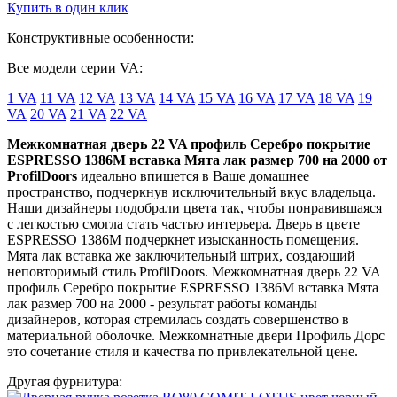
Купить в один клик
Конструктивные особенности:
Все модели серии VA:
1 VA
11 VA
12 VA
13 VA
14 VA
15 VA
16 VA
17 VA
18 VA
19
VA
20 VA
21 VA
22 VA
Межкомнатная дверь 22 VA профиль Серебро покрытие
ESPRESSO 1386M вставка Мята лак размер 700 на 2000 от
ProfilDoors
идеально впишется в Ваше домашнее
пространство, подчеркнув исключительный вкус владельца.
Наши дизайнеры подобрали цвета так, чтобы понравившаяся
с легкостью смогла стать частью интерьера. Дверь в цвете
ESPRESSO 1386M подчеркнет изысканность помещения.
Мята лак вставка же заключительный штрих, создающий
неповторимый стиль ProfilDoors. Межкомнатная дверь 22 VA
профиль Серебро покрытие ESPRESSO 1386M вставка Мята
лак размер 700 на 2000 - результат работы команды
дизайнеров, которая стремилась создать совершенство в
материальной оболочке. Межкомнатные двери Профиль Дорс
это сочетание стиля и качества по привлекательной цене.
Другая фурнитура: