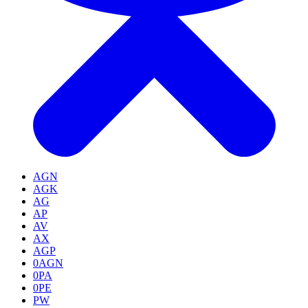
AGN
AGK
AG
AP
AV
AX
AGP
0AGN
0PA
0PE
PW