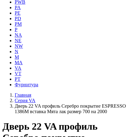
PWB
PA
PE
PD
PM
P
NA
NE
NW
N
M
MA
VA
VT
PT
Фурнитура
Главная
Серия VA
Дверь 22 VA профиль Серебро покрытие ESPRESSO
1386M вставка Мята лак размер 700 на 2000
Дверь 22 VA профиль