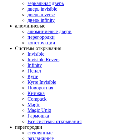
зеркальная дверь
дверь invisible
дверь reverse
дверь infinity
алюминиевые
алюминиевые двери
перегородки
конструкции
Системы открывания
Invisible
Invisible Revers
Infinity
Пенал
Купе
Купе Invisible
Поворотная
Книжка
Compack
Magic
Magic Uniq
Гармошка
Все системы открывания
перегородки
стеклянные
раздвижные