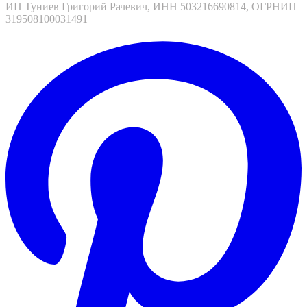
ИП Туниев Григорий Рачевич, ИНН 503216690814, ОГРНИП
319508100031491