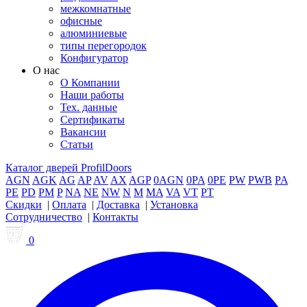
межкомнатные
офисные
алюминиевые
типы перегородок
Конфигуратор
О нас
О Компании
Наши работы
Тех. данные
Сертификаты
Вакансии
Статьи
Каталог дверей ProfilDoors
AGN
AGK
AG
AP
AV
AX
AGP
0AGN
0PA
0PE
PW
PWB
PA
PE
PD
PM
P
NA
NE
NW
N
M
MA
VA
VT
PT
Скидки
|
Оплата
|
Доставка
|
Установка
Сотрудничество
|
Контакты
0