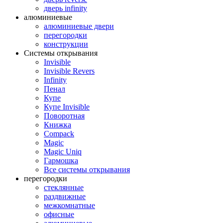
дверь infinity
алюминиевые
алюминиевые двери
перегородки
конструкции
Системы открывания
Invisible
Invisible Revers
Infinity
Пенал
Купе
Купе Invisible
Поворотная
Книжка
Compack
Magic
Magic Uniq
Гармошка
Все системы открывания
перегородки
стеклянные
раздвижные
межкомнатные
офисные