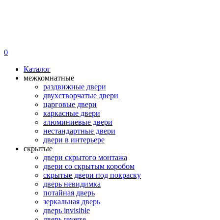
0
Каталог
межкомнатные
раздвижные двери
двухстворчатые двери
царговые двери
каркасные двери
алюминиевые двери
нестандартные двери
двери в интерьере
скрытые
двери скрытого монтажа
двери со скрытым коробом
скрытые двери под покраску
дверь невидимка
потайная дверь
зеркальная дверь
дверь invisible
дверь reverse