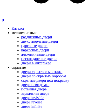
0
Каталог
межкомнатные
раздвижные двери
двухстворчатые двери
царговые двери
каркасные двери
алюминиевые двери
нестандартные двери
двери в интерьере
скрытые
двери скрытого монтажа
двери со скрытым коробом
скрытые двери под покраску
дверь невидимка
потайная дверь
зеркальная дверь
дверь invisible
дверь reverse
дверь infinity