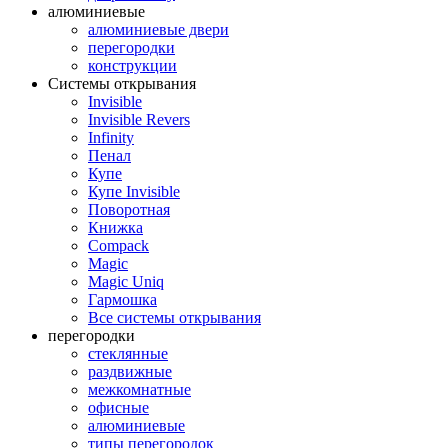
алюминиевые
алюминиевые двери
перегородки
конструкции
Системы открывания
Invisible
Invisible Revers
Infinity
Пенал
Купе
Купе Invisible
Поворотная
Книжка
Compack
Magic
Magic Uniq
Гармошка
Все системы открывания
перегородки
стеклянные
раздвижные
межкомнатные
офисные
алюминиевые
типы перегородок