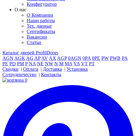
Конфигуратор
О нас
О Компании
Наши работы
Тех. данные
Сертификаты
Вакансии
Статьи
Каталог дверей ProfilDoors
AGN
AGK
AG
AP
AV
AX
AGP
0AGN
0PA
0PE
PW
PWB
PA
PE
PD
PM
P
NA
NE
NW
N
M
MA
VA
VT
PT
Скидки
|
Оплата
|
Доставка
|
Установка
Сотрудничество
|
Контакты
0