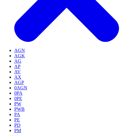
AGN
AGK
AG
AP
AV
AX
AGP
0AGN
0PA
0PE
PW
PWB
PA
PE
PD
PM