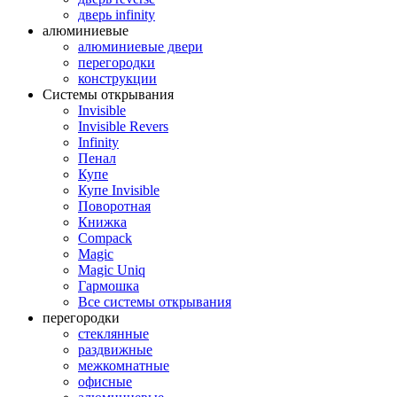
дверь infinity
алюминиевые
алюминиевые двери
перегородки
конструкции
Системы открывания
Invisible
Invisible Revers
Infinity
Пенал
Купе
Купе Invisible
Поворотная
Книжка
Compack
Magic
Magic Uniq
Гармошка
Все системы открывания
перегородки
стеклянные
раздвижные
межкомнатные
офисные