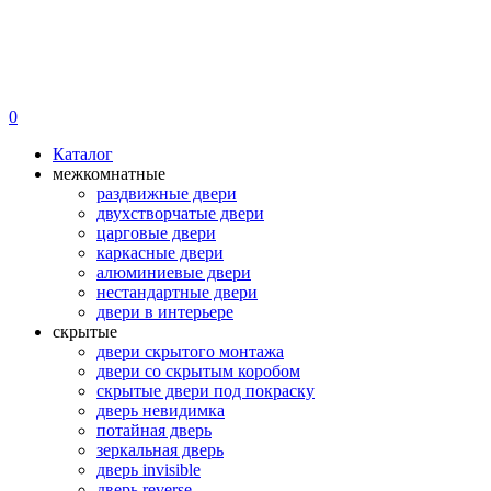
0
Каталог
межкомнатные
раздвижные двери
двухстворчатые двери
царговые двери
каркасные двери
алюминиевые двери
нестандартные двери
двери в интерьере
скрытые
двери скрытого монтажа
двери со скрытым коробом
скрытые двери под покраску
дверь невидимка
потайная дверь
зеркальная дверь
дверь invisible
дверь reverse