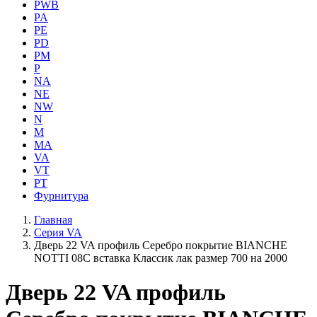
PWB
PA
PE
PD
PM
P
NA
NE
NW
N
M
MA
VA
VT
PT
Фурнитура
Главная
Серия VA
Дверь 22 VA профиль Серебро покрытие BIANCHE
NOTTI 08C вставка Классик лак размер 700 на 2000
Дверь 22 VA профиль