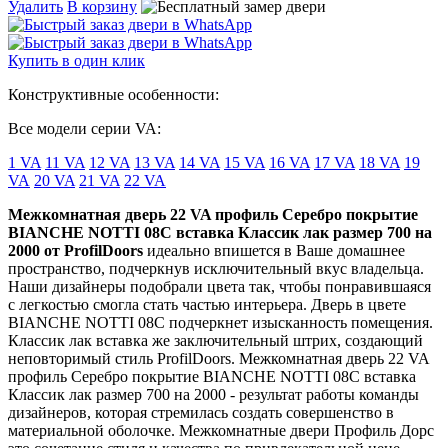
Удалить
В корзину
Купить в один клик
Конструктивные особенности:
Все модели серии VA:
1 VA
11 VA
12 VA
13 VA
14 VA
15 VA
16 VA
17 VA
18 VA
19
VA
20 VA
21 VA
22 VA
Межкомнатная дверь 22 VA профиль Серебро покрытие
BIANCHE NOTTI 08C вставка Классик лак размер 700 на
2000 от ProfilDoors
идеально впишется в Ваше домашнее
пространство, подчеркнув исключительный вкус владельца.
Наши дизайнеры подобрали цвета так, чтобы понравившаяся
с легкостью смогла стать частью интерьера. Дверь в цвете
BIANCHE NOTTI 08C подчеркнет изысканность помещения.
Классик лак вставка же заключительный штрих, создающий
неповторимый стиль ProfilDoors. Межкомнатная дверь 22 VA
профиль Серебро покрытие BIANCHE NOTTI 08C вставка
Классик лак размер 700 на 2000 - результат работы команды
дизайнеров, которая стремилась создать совершенство в
материальной оболочке. Межкомнатные двери Профиль Дорс