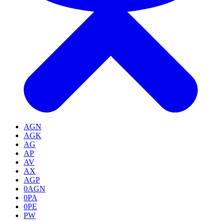
AGN
AGK
AG
AP
AV
AX
AGP
0AGN
0PA
0PE
PW