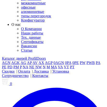
межкомнатные
офисные
алюминиевые
типы перегородок
Конфигуратор
О нас
О Компании
Наши работы
Тех. данные
Сертификаты
Вакансии
Статьи
Каталог дверей ProfilDoors
AGN
AGK
AG
AP
AV
AX
AGP
0AGN
0PA
0PE
PW
PWB
PA
PE
PD
PM
P
NA
NE
NW
N
M
MA
VA
VT
PT
Скидки
|
Оплата
|
Доставка
|
Установка
Сотрудничество
|
Контакты
0