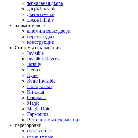
зеркальная дверь
дверь invisible
дверь reverse
дверь infinity
алюминиевые
алюминиевые двери
перегородки
конструкции
Системы открывания
Invisible
Invisible Revers
Infinity
Пенал
Купе
Купе Invisible
Поворотная
Книжка
Compack
Magic
Magic Uniq
Гармошка
Все системы открывания
перегородки
стеклянные
раздвижные