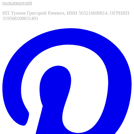
пользователей
ИП Туниев Григорий Рачевич, ИНН 503216690814, ОГРНИП
319508100031491