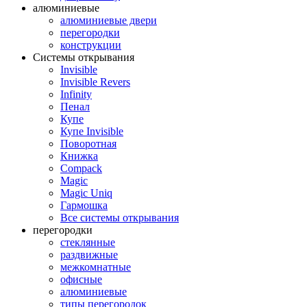
алюминиевые
алюминиевые двери
перегородки
конструкции
Системы открывания
Invisible
Invisible Revers
Infinity
Пенал
Купе
Купе Invisible
Поворотная
Книжка
Compack
Magic
Magic Uniq
Гармошка
Все системы открывания
перегородки
стеклянные
раздвижные
межкомнатные
офисные
алюминиевые
типы перегородок