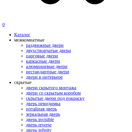
0
Каталог
межкомнатные
раздвижные двери
двухстворчатые двери
царговые двери
каркасные двери
алюминиевые двери
нестандартные двери
двери в интерьере
скрытые
двери скрытого монтажа
двери со скрытым коробом
скрытые двери под покраску
дверь невидимка
потайная дверь
зеркальная дверь
дверь invisible
дверь reverse
дверь infinity