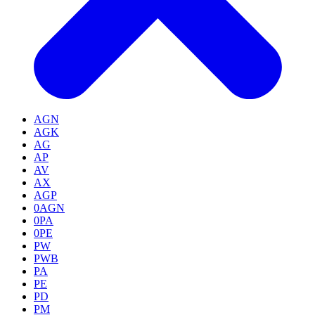
AGN
AGK
AG
AP
AV
AX
AGP
0AGN
0PA
0PE
PW
PWB
PA
PE
PD
PM