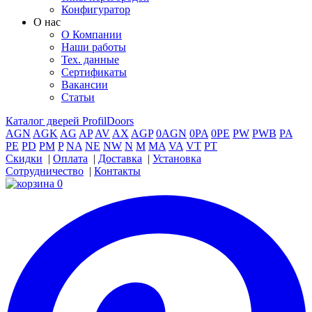
Конфигуратор
О нас
О Компании
Наши работы
Тех. данные
Сертификаты
Вакансии
Статьи
Каталог дверей ProfilDoors
AGN
AGK
AG
AP
AV
AX
AGP
0AGN
0PA
0PE
PW
PWB
PA
PE
PD
PM
P
NA
NE
NW
N
M
MA
VA
VT
PT
Скидки
|
Оплата
|
Доставка
|
Установка
Сотрудничество
|
Контакты
0