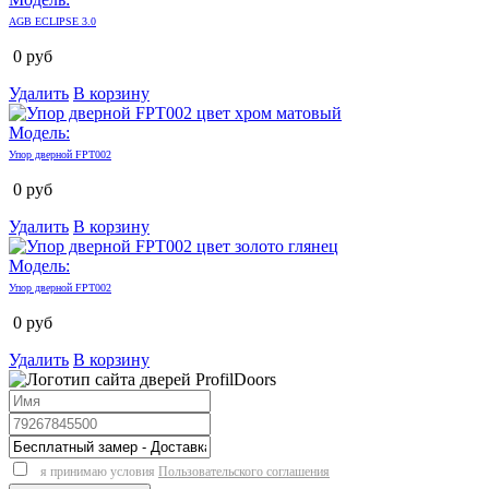
AGB ECLIPSE 3.0
0
руб
Удалить
В корзину
Модель:
Упор дверной FPT002
0
руб
Удалить
В корзину
Модель:
Упор дверной FPT002
0
руб
Удалить
В корзину
я принимаю условия
Пользовательского соглашения