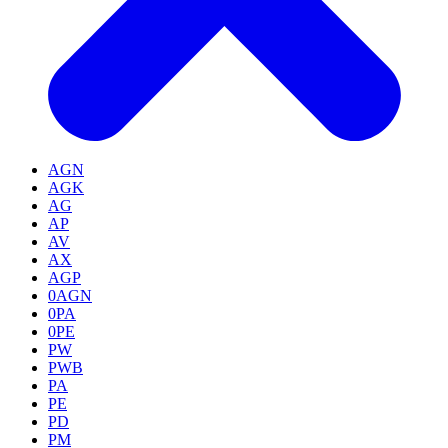
AGN
AGK
AG
AP
AV
AX
AGP
0AGN
0PA
0PE
PW
PWB
PA
PE
PD
PM