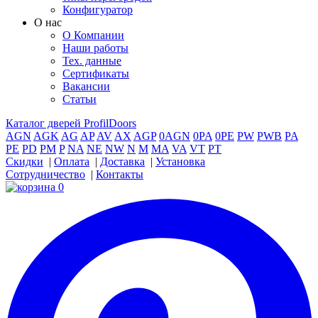
Конфигуратор
О нас
О Компании
Наши работы
Тех. данные
Сертификаты
Вакансии
Статьи
Каталог дверей ProfilDoors
AGN
AGK
AG
AP
AV
AX
AGP
0AGN
0PA
0PE
PW
PWB
PA
PE
PD
PM
P
NA
NE
NW
N
M
MA
VA
VT
PT
Скидки
|
Оплата
|
Доставка
|
Установка
Сотрудничество
|
Контакты
0