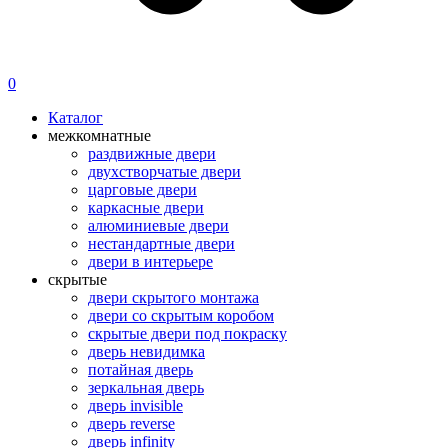
0
Каталог
межкомнатные
раздвижные двери
двухстворчатые двери
царговые двери
каркасные двери
алюминиевые двери
нестандартные двери
двери в интерьере
скрытые
двери скрытого монтажа
двери со скрытым коробом
скрытые двери под покраску
дверь невидимка
потайная дверь
зеркальная дверь
дверь invisible
дверь reverse
дверь infinity