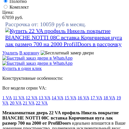
Полотно
Комплект
Цена:
67059
руб.
Рассрочка от:
10059
руб в месяц.
Удалить
В корзину
Купить в один клик
Конструктивные особенности:
Все модели серии VA:
1 VA
11 VA
12 VA
13 VA
14 VA
15 VA
16 VA
17 VA
18 VA
19
VA
20 VA
21 VA
22 VA
Межкомнатная дверь 22 VA профиль Никель покрытие
BIANCHE NOTTI 08C вставка Коричневая нуга лак
размер 700 на 2000 от ProfilDoors
идеально впишется в Ваше
домашнее пространство, подчеркнув исключительный вкус