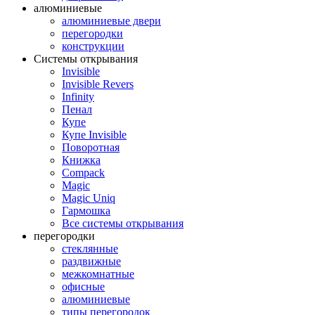
алюминиевые
алюминиевые двери
перегородки
конструкции
Системы открывания
Invisible
Invisible Revers
Infinity
Пенал
Купе
Купе Invisible
Поворотная
Книжка
Compack
Magic
Magic Uniq
Гармошка
Все системы открывания
перегородки
стеклянные
раздвижные
межкомнатные
офисные
алюминиевые
типы перегородок