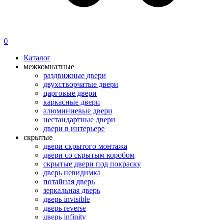
0
Каталог
межкомнатные
раздвижные двери
двухстворчатые двери
царговые двери
каркасные двери
алюминиевые двери
нестандартные двери
двери в интерьере
скрытые
двери скрытого монтажа
двери со скрытым коробом
скрытые двери под покраску
дверь невидимка
потайная дверь
зеркальная дверь
дверь invisible
дверь reverse
дверь infinity