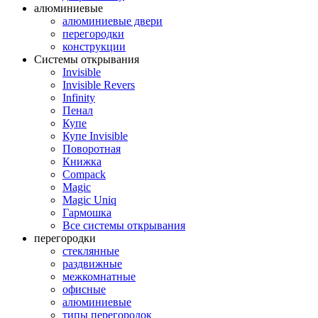
алюминиевые
алюминиевые двери
перегородки
конструкции
Системы открывания
Invisible
Invisible Revers
Infinity
Пенал
Купе
Купе Invisible
Поворотная
Книжка
Compack
Magic
Magic Uniq
Гармошка
Все системы открывания
перегородки
стеклянные
раздвижные
межкомнатные
офисные
алюминиевые
типы перегородок