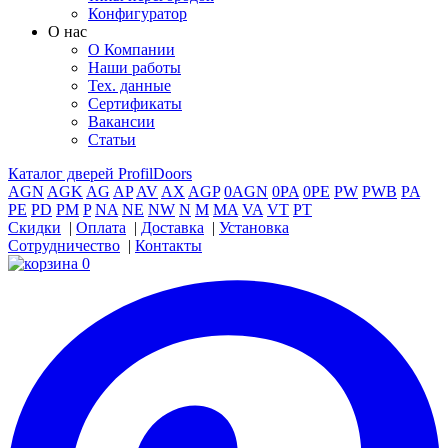
Конфигуратор
О нас
О Компании
Наши работы
Тех. данные
Сертификаты
Вакансии
Статьи
Каталог дверей ProfilDoors
AGN
AGK
AG
AP
AV
AX
AGP
0AGN
0PA
0PE
PW
PWB
PA
PE
PD
PM
P
NA
NE
NW
N
M
MA
VA
VT
PT
Скидки
|
Оплата
|
Доставка
|
Установка
Сотрудничество
|
Контакты
0