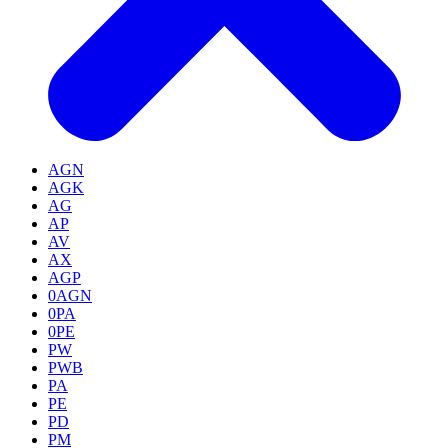
AGN
AGK
AG
AP
AV
AX
AGP
0AGN
0PA
0PE
PW
PWB
PA
PE
PD
PM