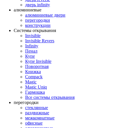
дверь infinity
алюминиевые
алюминиевые двери
перегородки
конструкции
Системы открывания
Invisible
Invisible Revers
Infinity
Пенал
Купе
Купе Invisible
Поворотная
Книжка
Compack
Magic
Magic Uniq
Гармошка
Все системы открывания
перегородки
стеклянные
раздвижные
межкомнатные
офисные