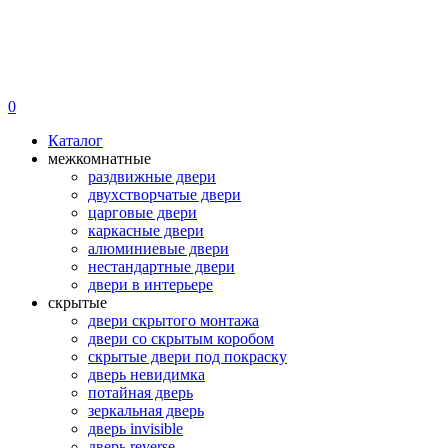
0
Каталог
межкомнатные
раздвижные двери
двухстворчатые двери
царговые двери
каркасные двери
алюминиевые двери
нестандартные двери
двери в интерьере
скрытые
двери скрытого монтажа
двери со скрытым коробом
скрытые двери под покраску
дверь невидимка
потайная дверь
зеркальная дверь
дверь invisible
дверь reverse