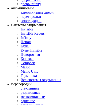
дверь infinity
алюминиевые
алюминиевые двери
перегородки
конструкции
Системы открывания
Invisible
Invisible Revers
Infinity
Пенал
Купе
Купе Invisible
Поворотная
Книжка
Compack
Magic
Magic Uniq
Гармошка
Все системы открывания
перегородки
стеклянные
раздвижные
межкомнатные
офисные