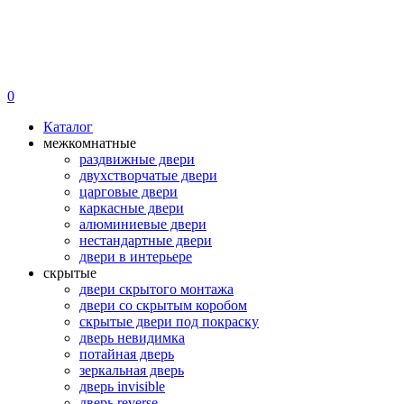
0
Каталог
межкомнатные
раздвижные двери
двухстворчатые двери
царговые двери
каркасные двери
алюминиевые двери
нестандартные двери
двери в интерьере
скрытые
двери скрытого монтажа
двери со скрытым коробом
скрытые двери под покраску
дверь невидимка
потайная дверь
зеркальная дверь
дверь invisible
дверь reverse