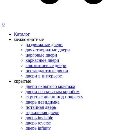
0
Каталог
межкомнатные
раздвижные двери
двухстворчатые двери
царговые двери
каркасные двери
алюминиевые двери
нестандартные двери
двери в интерьере
скрытые
двери скрытого монтажа
двери со скрытым коробом
скрытые двери под покраску
дверь невидимка
потайная дверь
зеркальная дверь
дверь invisible
дверь reverse
дверь infinity