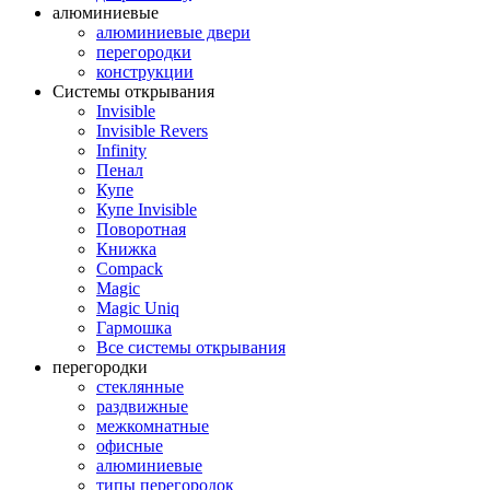
алюминиевые
алюминиевые двери
перегородки
конструкции
Системы открывания
Invisible
Invisible Revers
Infinity
Пенал
Купе
Купе Invisible
Поворотная
Книжка
Compack
Magic
Magic Uniq
Гармошка
Все системы открывания
перегородки
стеклянные
раздвижные
межкомнатные
офисные
алюминиевые
типы перегородок