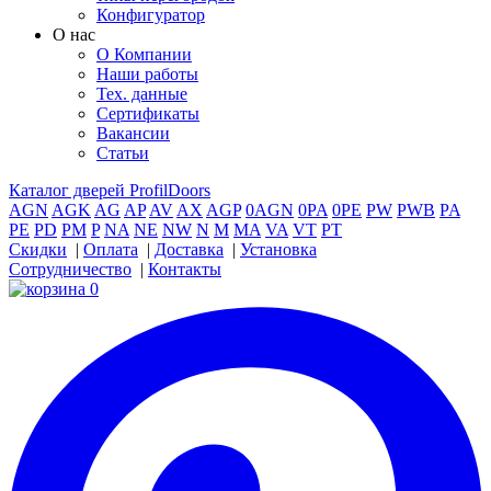
Конфигуратор
О нас
О Компании
Наши работы
Тех. данные
Сертификаты
Вакансии
Статьи
Каталог дверей ProfilDoors
AGN
AGK
AG
AP
AV
AX
AGP
0AGN
0PA
0PE
PW
PWB
PA
PE
PD
PM
P
NA
NE
NW
N
M
MA
VA
VT
PT
Скидки
|
Оплата
|
Доставка
|
Установка
Сотрудничество
|
Контакты
0