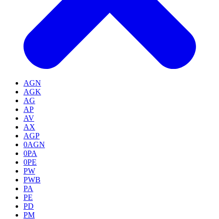
AGN
AGK
AG
AP
AV
AX
AGP
0AGN
0PA
0PE
PW
PWB
PA
PE
PD
PM