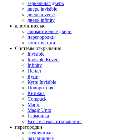
зеркальная дверь
дверь invisible
дверь reverse
дверь infinity
алюминиевые
алюминиевые двери
перегородки
конструкции
Системы открывания
Invisible
Invisible Revers
Infinity
Пенал
Купе
Купе Invisible
Поворотная
Книжка
Compack
Magic
Magic Uniq
Гармошка
Все системы открывания
перегородки
стеклянные
раздвижные