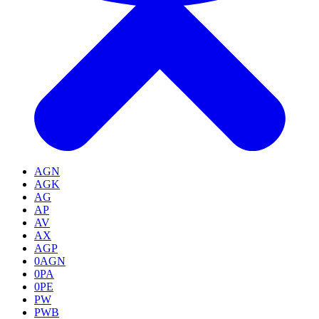
AGN
AGK
AG
AP
AV
AX
AGP
0AGN
0PA
0PE
PW
PWB