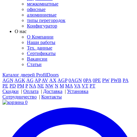
межкомнатные
офисные
алюминиевые
типы перегородок
Конфигуратор
О нас
О Компании
Наши работы
Тех. данные
Сертификаты
Вакансии
Статьи
Каталог дверей ProfilDoors
AGN
AGK
AG
AP
AV
AX
AGP
0AGN
0PA
0PE
PW
PWB
PA
PE
PD
PM
P
NA
NE
NW
N
M
MA
VA
VT
PT
Скидки
|
Оплата
|
Доставка
|
Установка
Сотрудничество
|
Контакты
0