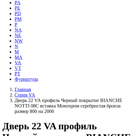
PA
PE
PD
PM
P
NA
NE
NW
N
M
MA
VA
VT
PT
Фурнитура
Главная
Серия VA
Дверь 22 VA профиль Черный покрытие BIANCHE
NOTTI 08C вставка Монохром серебристая бронза
размер 800 на 2000
Дверь 22 VA профиль