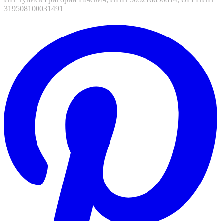
319508100031491