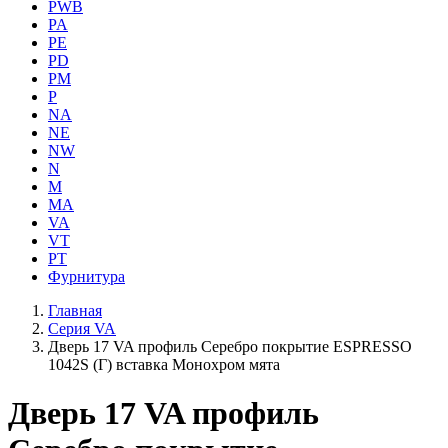
PWB
PA
PE
PD
PM
P
NA
NE
NW
N
M
MA
VA
VT
PT
Фурнитура
Главная
Серия VA
Дверь 17 VA профиль Серебро покрытие ESPRESSO
1042S (Г) вставка Монохром мята
Дверь 17 VA профиль