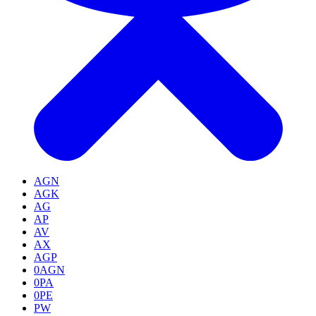
AGN
AGK
AG
AP
AV
AX
AGP
0AGN
0PA
0PE
PW