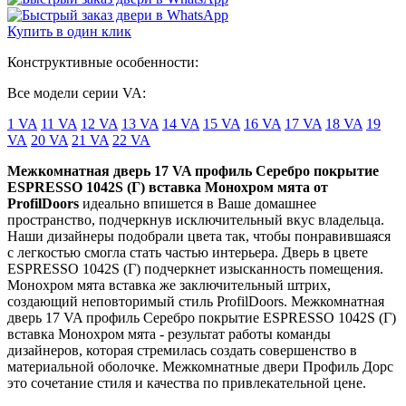
Купить в один клик
Конструктивные особенности:
Все модели серии VA:
1 VA
11 VA
12 VA
13 VA
14 VA
15 VA
16 VA
17 VA
18 VA
19
VA
20 VA
21 VA
22 VA
Межкомнатная дверь 17 VA профиль Серебро покрытие
ESPRESSO 1042S (Г) вставка Монохром мята от
ProfilDoors
идеально впишется в Ваше домашнее
пространство, подчеркнув исключительный вкус владельца.
Наши дизайнеры подобрали цвета так, чтобы понравившаяся
с легкостью смогла стать частью интерьера. Дверь в цвете
ESPRESSO 1042S (Г) подчеркнет изысканность помещения.
Монохром мята вставка же заключительный штрих,
создающий неповторимый стиль ProfilDoors. Межкомнатная
дверь 17 VA профиль Серебро покрытие ESPRESSO 1042S (Г)
вставка Монохром мята - результат работы команды
дизайнеров, которая стремилась создать совершенство в
материальной оболочке. Межкомнатные двери Профиль Дорс
это сочетание стиля и качества по привлекательной цене.