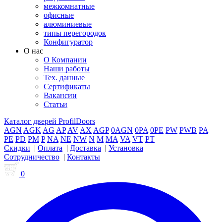
межкомнатные
офисные
алюминиевые
типы перегородок
Конфигуратор
О нас
О Компании
Наши работы
Тех. данные
Сертификаты
Вакансии
Статьи
Каталог дверей ProfilDoors
AGN
AGK
AG
AP
AV
AX
AGP
0AGN
0PA
0PE
PW
PWB
PA
PE
PD
PM
P
NA
NE
NW
N
M
MA
VA
VT
PT
Скидки
|
Оплата
|
Доставка
|
Установка
Сотрудничество
|
Контакты
0