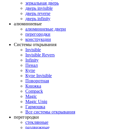
зеркальная дверь
дверь invisible
дверь reverse
дверь infinity
алюминиевые
алюминиевые двери
перегородки
конструкции
Системы открывания
Invisible
Invisible Revers
Infinity
Пенал
Купе
Купе Invisible
Поворотная
Книжка
Compack
Magic
Magic Uniq
Гармошка
Все системы открывания
перегородки
стеклянные
раздвижные