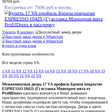
50704
руб.
Рассрочка от:
7606
руб в месяц.
Удалить
В корзину
Купить в один клик
Конструктивные особенности:
Все модели серии VA:
1 VA
11 VA
12 VA
13 VA
14 VA
15 VA
16 VA
17 VA
18 VA
19
VA
20 VA
21 VA
22 VA
Межкомнатная дверь 17 VA профиль Бронза покрытие
ESPRESSO 1042S (Г) вставка Монохром мята от
ProfilDoors
идеально впишется в Ваше домашнее
пространство, подчеркнув исключительный вкус владельца.
Наши дизайнеры подобрали цвета так, чтобы понравившаяся
с легкостью смогла стать частью интерьера. Дверь в цвете
ESPRESSO 1042S (Г) подчеркнет изысканность помещения.