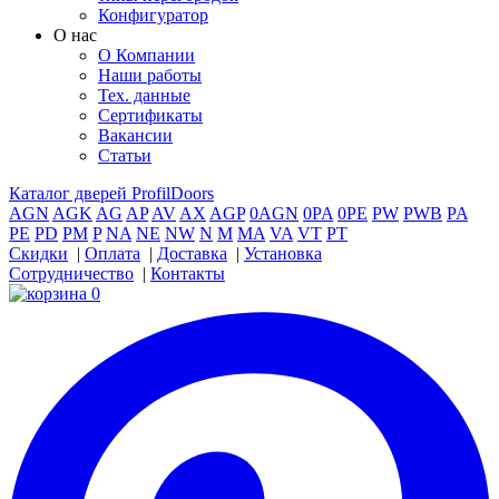
Конфигуратор
О нас
О Компании
Наши работы
Тех. данные
Сертификаты
Вакансии
Статьи
Каталог дверей ProfilDoors
AGN
AGK
AG
AP
AV
AX
AGP
0AGN
0PA
0PE
PW
PWB
PA
PE
PD
PM
P
NA
NE
NW
N
M
MA
VA
VT
PT
Скидки
|
Оплата
|
Доставка
|
Установка
Сотрудничество
|
Контакты
0