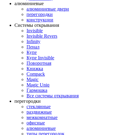
алюминиевые
алюминиевые двери
перегородки
конструкции
Системы открывания
Invisible
Invisible Revers
Infinity
Пенал
Купе
Купе Invisible
Поворотная
Книжка
Compack
Magic
Magic Uniq
Гармошка
Все системы открывания
перегородки
стеклянные
раздвижные
межкомнатные
офисные
алюминиевые
типы перегородок