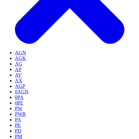
AGN
AGK
AG
AP
AV
AX
AGP
0AGN
0PA
0PE
PW
PWB
PA
PE
PD
PM