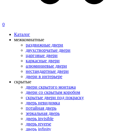
0
Каталог
межкомнатные
раздвижные двери
двухстворчатые двери
царговые двери
каркасные двери
алюминиевые двери
нестандартные двери
двери в интерьере
скрытые
двери скрытого монтажа
двери со скрытым коробом
скрытые двери под покраску
дверь невидимка
потайная дверь
зеркальная дверь
дверь invisible
дверь reverse
дверь infinity